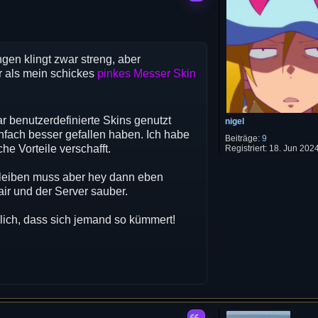
ngen klingt zwar streng, aber
er als mein schickes
pinkes Messer Skin
ar benutzerdefinierte Skins genutzt
nigel
infach besser gefallen haben. Ich habe
Beiträge:
9
he Vorteile verschafft.
Registriert:
18. Jun 2024
 bleiben muss aber hey dann eben
air und der Server sauber.
dlich, dass sich jemand so kümmert!