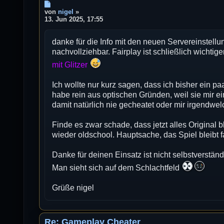
B
e
von
nigel
»
i
13. Jun 2025, 17:55
t
r
danke für die Info mit den neuen Servereinstellu
a
g
nachvollziehbar. Fairplay ist schließlich wichtig
mit Glitzer
Ich wollte nur kurz sagen, dass ich bisher ein pa
habe rein aus optischen Gründen, weil sie mir e
damit natürlich nie gecheatet oder mir irgendwelc
Finde es zwar schade, dass jetzt alles Original
wieder oldschool. Hauptsache, das Spiel bleibt f
Danke für deinen Einsatz ist nicht selbstverstän
Man sieht sich auf dem Schlachtfeld
Grüße nigel
Re: Gameplay Cheater