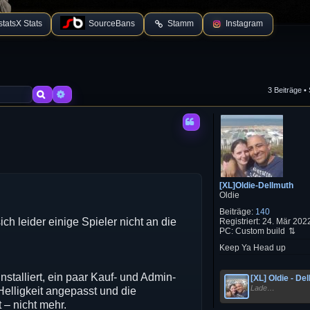
tatsX Stats
SourceBans
Stamm
Instagram
3 Beiträge •
Suche
Erweiterte Suche
[XL]Oldie-Dellmuth
Oldie
Beiträge:
140
ich leider einige Spieler nicht an die
Registriert:
24. Mär 2022
PC:
Custom build
Keep Ya Head up
nstalliert, ein paar Kauf- und Admin-
[XL] Oldie - De
Lade…
elligkeit angepasst und die
 – nicht mehr.