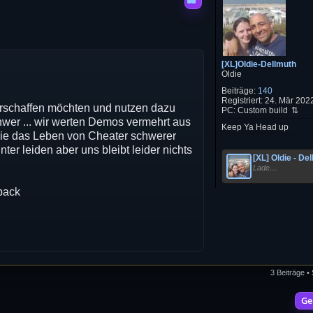
[XL]Oldie-Dellmuth
Oldie
Beiträge:
140
Registriert:
24. Mär 2022
verschaffen möchten und nutzen dazu
PC:
Custom build
wer ... wir werten Demos vermehrt aus
Keep Ya Head up
 die das Leben von Cheater schwerer
r leiden aber uns bleibt leider nichts
[XL] Oldie - De
Lade…
back
3 Beiträge •
Ge