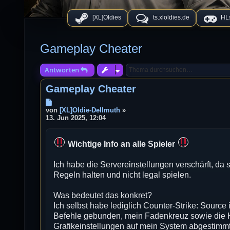
[XL]Oldies
ts.xloldies.de
HLs
Gameplay Cheater
Antworten
Gameplay Cheater
B
e
von
[XL]Oldie-Dellmuth
»
i
13. Jun 2025, 12:04
t
r
a
Wichtige Info an alle Spieler
g
Ich habe die Servereinstellungen verschärft, da s
Regeln halten und nicht legal spielen.
Was bedeutet das konkret?
Ich selbst habe lediglich Counter-Strike: Source i
Befehle gebunden, mein Fadenkreuz sowie die H
Grafikeinstellungen auf mein System abgestimmt