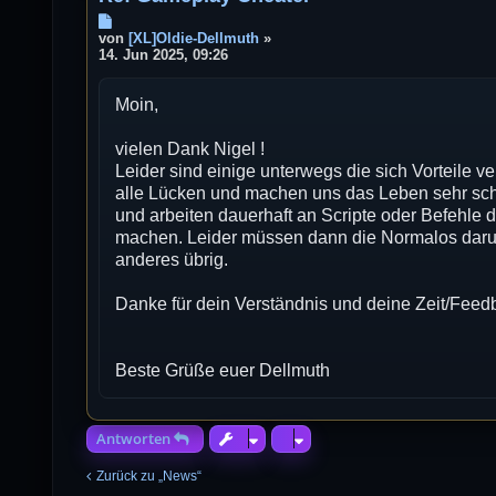
B
e
von
[XL]Oldie-Dellmuth
»
i
14. Jun 2025, 09:26
t
r
Moin,
a
g
vielen Dank Nigel !
Leider sind einige unterwegs die sich Vorteile 
alle Lücken und machen uns das Leben sehr sch
und arbeiten dauerhaft an Scripte oder Befehle
machen. Leider müssen dann die Normalos darunte
anderes übrig.
Danke für dein Verständnis und deine Zeit/Feed
Beste Grüße euer Dellmuth
Antworten
Zurück zu „News“