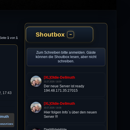
Shoutbox
−
 Seite
1
von
1
Zum Schreiben bitte anmelden. Gäste
können die Shoutbox lesen, aber nicht
schreiben.
[XL]Oldie-Dellmuth
31.07.2026 / 18:59
Der neue Server ist ready
194.48.171.35:27015
, 17:43
[XL]Oldie-Dellmuth
30.07.2026 / 16:08
Hier folgen Info´s über den neuen
llmuth
Server !!!
hinzufügen
DieWildeHilde