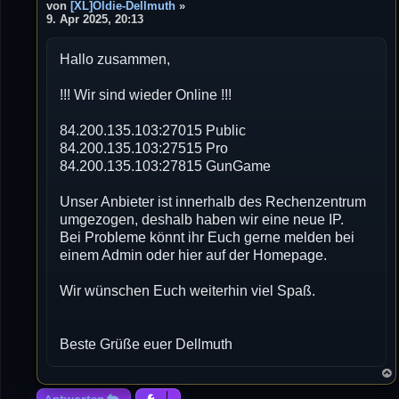
e
von
[XL]Oldie-Dellmuth
»
i
9. Apr 2025, 20:13
t
r
Hallo zusammen,
a
g
!!! Wir sind wieder Online !!!
84.200.135.103:27015 Public
84.200.135.103:27515 Pro
84.200.135.103:27815 GunGame
Unser Anbieter ist innerhalb des Rechenzentrum
umgezogen, deshalb haben wir eine neue IP.
Bei Probleme könnt ihr Euch gerne melden bei
einem Admin oder hier auf der Homepage.
Wir wünschen Euch weiterhin viel Spaß.
Beste Grüße euer Dellmuth
Antworten