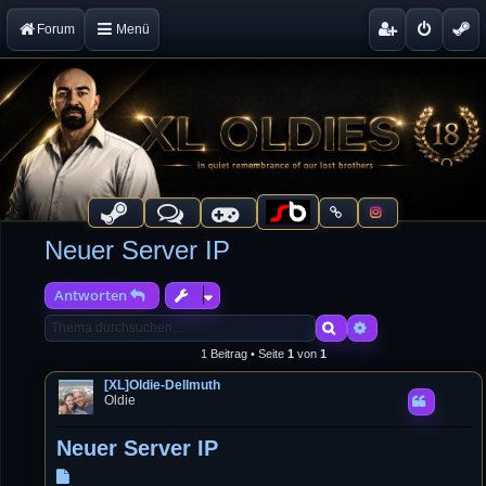
Forum
Menü
Neuer Server IP
Antworten
Suche
Erweiterte Suche
1 Beitrag • Seite
1
von
1
[XL]Oldie-Dellmuth
Oldie
Neuer Server IP
B