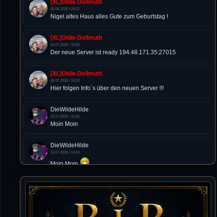
[XL]Oldie-Dellmuth
08.08.2026 / 09:22
Nigel altes Haus alles Gute zum Geburtstag !
[XL]Oldie-Dellmuth
31.07.2026 / 18:59
Der neue Server ist ready 194.48.171.35:27015
[XL]Oldie-Dellmuth
30.07.2026 / 16:08
Hier folgen Info´s über den neuen Server !!!
DieWildeHilde
21.07.2026 / 10:28
Moin Moin
DieWildeHilde
12.07.2026 / 14:14
Moin Moin
Tommy
10.07.2026 / 22:25
von chickpea^^