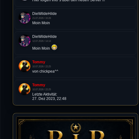
Hier folgen Info´s über den neuen Server !!!
DieWildeHilde
21.07.2026 / 10:28
Moin Moin
DieWildeHilde
12.07.2026 / 14:14
Moin Moin
Tommy
10.07.2026 / 22:25
von chickpea^^
Tommy
10.07.2026 / 22:25
Letzte Aktivität:
27. Dez 2023, 22:48
DieWildeHilde
10.07.2026 / 12:48
Happy Birthday Chickpea
DieWildeHilde