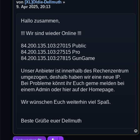
e
von
[XL]Oldie-Dellmuth
»
i
9. Apr 2025, 20:13
t
r
Hallo zusammen,
a
g
!!! Wir sind wieder Online !!!
84.200.135.103:27015 Public
84.200.135.103:27515 Pro
84.200.135.103:27815 GunGame
Unser Anbieter ist innerhalb des Rechenzentrum
umgezogen, deshalb haben wir eine neue IP.
Bei Probleme könnt ihr Euch gerne melden bei
einem Admin oder hier auf der Homepage.
Wir wünschen Euch weiterhin viel Spaß.
Beste Grüße euer Dellmuth
Antworten