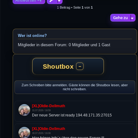
1 Beitrag • Seite
1
von
1
Gehe zu
Wer ist online?
Mitglieder in diesem Forum: 0 Mitglieder und 1 Gast
Shoutbox
−
Zum Schreiben bitte anmelden. Gäste können die Shoutbox lesen, aber
nicht schreiben.
[XL]Oldie-Dellmuth
31.07.2026 / 18:59
Der neue Server ist ready 194.48.171.35:27015
[XL]Oldie-Dellmuth
30.07.2026 / 16:08