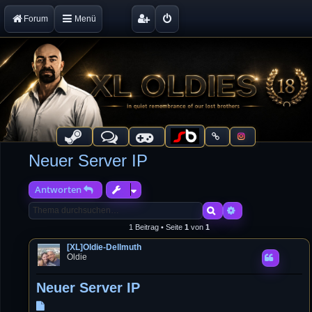
Forum
Menü
Neuer Server IP
Antworten
Suche
Erweiterte Suche
1 Beitrag • Seite
1
von
1
[XL]Oldie-Dellmuth
Oldie
Neuer Server IP
B