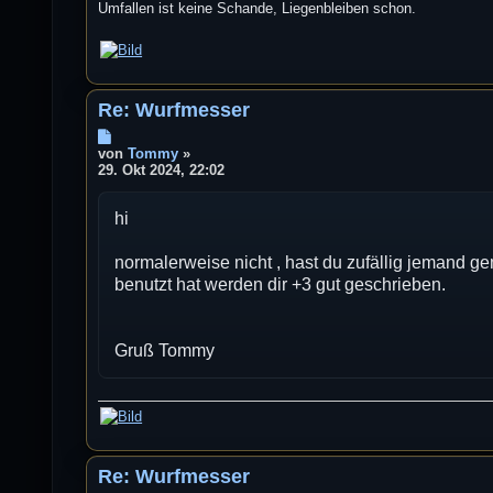
Umfallen ist keine Schande, Liegenbleiben schon.
Re: Wurfmesser
B
e
von
Tommy
»
i
29. Okt 2024, 22:02
t
r
hi
a
g
normalerweise nicht , hast du zufällig jemand g
benutzt hat werden dir +3 gut geschrieben.
Gruß Tommy
Re: Wurfmesser