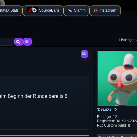
tatsX Stats
SourceBans
Stamm
Instagram
4 Beiträge •
Suche
Erweiterte Suche
eim Beginn der Runde bereits 6
'DeLuXe_ツ
Beiträge:
12
Registriert:
30. Sep 2024
PC:
Custom build