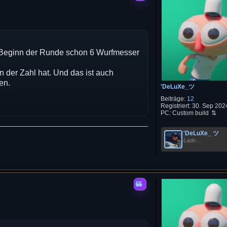
 Beginn der Runde schon 6 Wurfmesser
 der Zahl hat. Und das ist auch
en.
'DeLuXe_ツ
Beiträge:
12
Registriert:
30. Sep 2024
PC:
Custom build
'DeLuXe_ ツ
Lade…