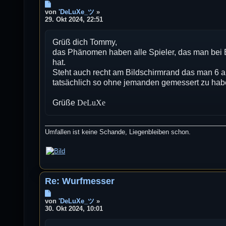
B
e
von
'DeLuXe_ツ
»
i
29. Okt 2024, 22:51
t
r
Grüß dich Tommy,
a
g
das Phänomen haben alle Spieler, das man bei
hat.
Steht auch recht am Bildschirmrand das man 6 an
tatsächlich so ohne jemanden gemessert zu hab
Grüße
DeLuXe
Umfallen ist keine Schande, Liegenbleiben schon.
Re: Wurfmesser
B
e
von
'DeLuXe_ツ
»
i
30. Okt 2024, 10:01
t
r