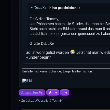
a
g
'DeLuXe_ツ
hat geschrieben:
↑
Grüß dich Tommy,
das Phänomen haben alle Spieler, das man bei B
Steht auch recht am Bildschirmrand das man 6 an 
tatsächlich so ohne jemanden gemessert zu habe
Grüße
DeLuXe
So ist wohl gefixt worden
Jetzt hat man wied
Rundenbeginn
Umfallen ist keine Schande, Liegenbleiben schon.
Antworten
Zurück zu „Webseite & Technik“