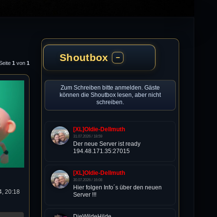
Shoutbox
−
 Seite
1
von
1
Zum Schreiben bitte anmelden. Gäste
können die Shoutbox lesen, aber nicht
schreiben.
[XL]Oldie-Dellmuth
31.07.2026 / 18:59
Der neue Server ist ready
194.48.171.35:27015
[XL]Oldie-Dellmuth
30.07.2026 / 16:08
Hier folgen Info´s über den neuen
, 20:18
Server !!!
DieWildeHilde