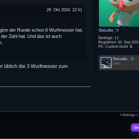
29. Okt 2024, 22:51
eginn der Runde schon 6 Wurfmesser hat.
'DeLuXe_ツ
der Zahl hat. Und das ist auch
Beiträge:
12
n.
Registriert:
30. Sep 2024
PC:
Custom build
'DeLuXe_ ツ
Lade…
er üblich die 3 Wurfmesser zum
4 Beiträge •
Ge