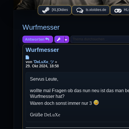
[XL]Oldies
ts.xloldies.de
HLs
Wurfmesser
Antworten
Wurfmesser
B
e
von
'DeLuXe_ツ
»
i
29. Okt 2024, 18:58
t
r
Servus Leute,
a
g
wollte mal Fragen ob das nun neu ist das man b
Wurfmesser hat?
Waren doch sonst immer nur 3
Grüße
DeLuXe