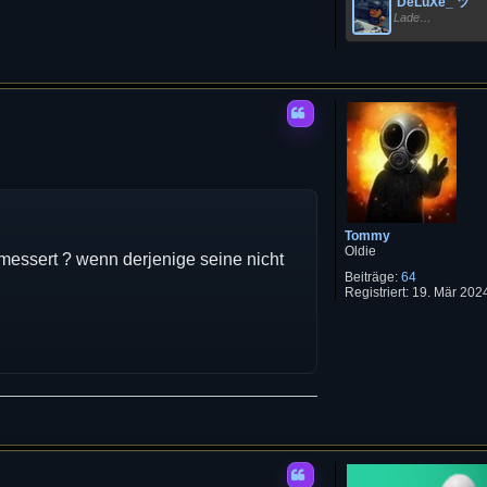
'DeLuXe_ ツ
Lade…
Tommy
Oldie
emessert ? wenn derjenige seine nicht
Beiträge:
64
Registriert:
19. Mär 2024