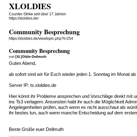
XLOLDIES
Counter-Strike seit über 17 Jahren
https://xloldies.de/
Community Besprechung
https://xloldies.de/viewtopic.php?t=254
Community Besprechung
von
[XL]Oldie-Dellmuth
Guten Abend,
ab sofort sind wir für Euch wieder jeden 1. Sonntag im Monat ab 
Server IP: ts.xloldies.de
Hier könnt ihr Probleme ansprechen und Vorschläge direkt mit
ins Ts3 verlagern. Ansonsten habt ihr auch die Möglichkeit Ad
Angelegenheiten prüfen, auch wenn es nicht ausschaut als würd
ihr bestes tun, auch wenn manche Entscheidung auf dem ersten Bl
Beste Grüße euer Dellmuth