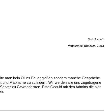
Seite
1
von
1
Verfasst:
20. Okt 2024, 21:13
ollte man kein Öl ins Feuer gießen sondern manche Gespräche
it und Mapname zu schildern. Wir werden alle uns zugetragene
Server zu Gewährleisten. Bitte Geduld mit den Admins die hier
en.