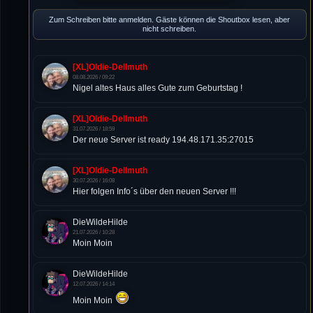
Zum Schreiben bitte anmelden. Gäste können die Shoutbox lesen, aber
nicht schreiben.
[XL]Oldie-Dellmuth
08.08.2026 / 09:22
Nigel altes Haus alles Gute zum Geburtstag !
[XL]Oldie-Dellmuth
31.07.2026 / 18:59
Der neue Server ist ready 194.48.171.35:27015
[XL]Oldie-Dellmuth
30.07.2026 / 16:08
Hier folgen Info´s über den neuen Server !!!
DieWildeHilde
21.07.2026 / 10:28
Moin Moin
DieWildeHilde
12.07.2026 / 14:14
Moin Moin