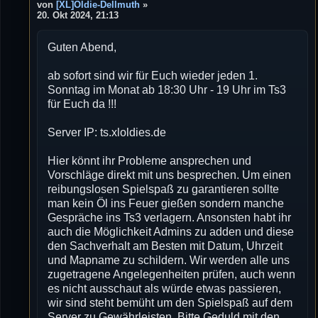
e
von
[XL]Oldie-Dellmuth
»
i
20. Okt 2024, 21:13
t
r
Guten Abend,
a
g
ab sofort sind wir für Euch wieder jeden 1.
Sonntag im Monat ab 18:30 Uhr - 19 Uhr im Ts3
für Euch da !!!
Server IP: ts.xloldies.de
Hier könnt ihr Probleme ansprechen und
Vorschläge direkt mit uns besprechen. Um einen
reibungslosen Spielspaß zu garantieren sollte
man kein Öl ins Feuer gießen sondern manche
Gespräche ins Ts3 verlagern. Ansonsten habt ihr
auch die Möglichkeit Admins zu adden und diese
den Sachverhalt am Besten mit Datum, Uhrzeit
und Mapname zu schildern. Wir werden alle uns
zugetragene Angelegenheiten prüfen, auch wenn
es nicht ausschaut als würde etwas passieren,
wir sind steht bemüht um den Spielspaß auf dem
Server zu Gewährleisten. Bitte Geduld mit den