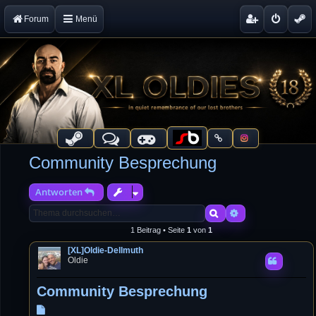
Forum
Menü
Community Besprechung
Antworten
Suche
Erweiterte Suche
1 Beitrag • Seite
1
von
1
[XL]Oldie-Dellmuth
Oldie
Community Besprechung
B