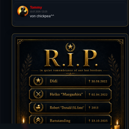
Tommy
10.07.2026 / 22:25
von chickpea^^
Tommy
10.07.2026 / 22:25
Letzte Aktivität:
27. Dez 2023, 22:48
DieWildeHilde
10.07.2026 / 12:48
Happy Birthday Chickpea
DieWildeHilde
10.07.2026 / 10:08
Hallo meine Lieben!
Isimiyaki
10.07.2026 / 00:34
Alles gute chickpea
Mojochilla