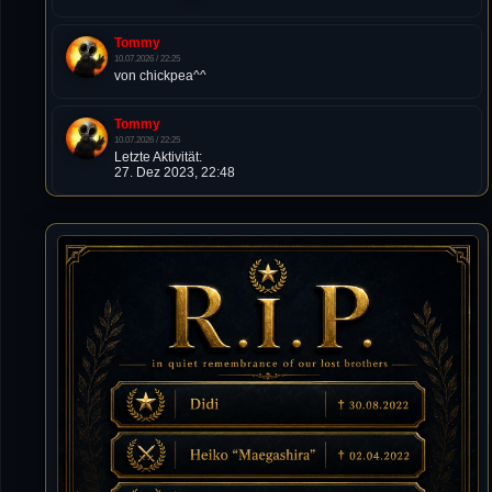
Tommy
10.07.2026 / 22:25
von chickpea^^
Tommy
10.07.2026 / 22:25
Letzte Aktivität:
27. Dez 2023, 22:48
DieWildeHilde
10.07.2026 / 12:48
Happy Birthday Chickpea
DieWildeHilde
10.07.2026 / 10:08
Hallo meine Lieben!
Isimiyaki
10.07.2026 / 00:34
Alles gute chickpea
Mojochilla