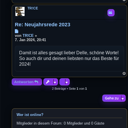
TR!CE
Re: Neujahrsrede 2023
B
e
von
TR!CE
»
i
7. Jan 2024, 20:41
t
r
Damit ist alles gesagt lieber Delle, schöne Worte!
a
g
So auch dir und deinen liebsten nur das Beste für
2024!
Antworten
2 Beiträge • Seite
1
von
1
Gehe zu
Wer ist online?
Mitglieder in diesem Forum: 0 Mitglieder und 0 Gäste