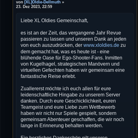
e
von
[XL]Oldie-Dellmuth
»
i
23. Dez 2023, 22:59
t
r
Liebe XL Oldies Gemeinschaft,
a
g
es ist an der Zeit, das vergangene Jahr Revue
passieren zu lassen und unseren Dank an jeden
von euch auszudrücken, der
www.xloldies.de
zu
dem gemacht hat, was es heute ist - eine
blühende Oase für Ego-Shooter-Fans. Inmitten
von Kugelhagel, strategischen Manövern und
virtuellen Gefechten haben wir gemeinsam eine
fantastische Reise erlebt.
Zuallererst möchte ich euch allen für eure
leidenschaftliche Hingabe zu unserem Server
danken. Durch eure Geschicklichkeit, euren
Teamgeist und eure Liebe zum Wettbewerb
haben wir nicht nur Spiele gespielt, sondern
gemeinsam Abenteuer geschaffen, die wir noch
lange in Erinnerung behalten werden.
Ein herzliches Dankeschön gilt unseren