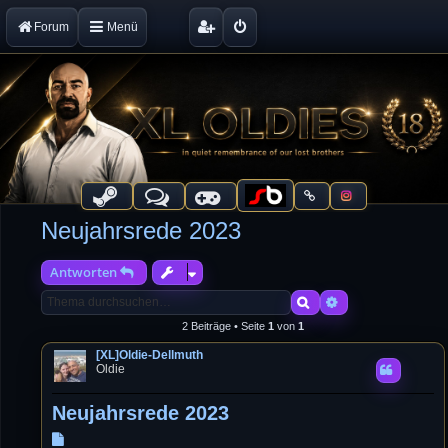
Forum
Menü
Neujahrsrede 2023
Antworten
Suche
Erweiterte Suche
2 Beiträge • Seite
1
von
1
[XL]Oldie-Dellmuth
Oldie
Neujahrsrede 2023
B