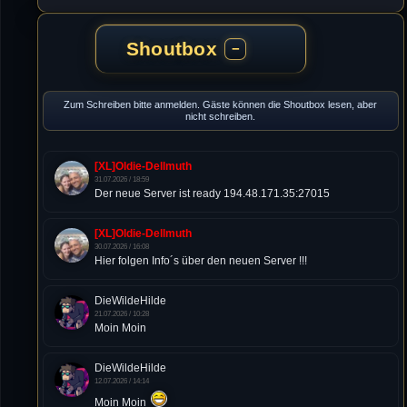
Shoutbox
−
Zum Schreiben bitte anmelden. Gäste können die Shoutbox lesen, aber
nicht schreiben.
[XL]Oldie-Dellmuth
31.07.2026 / 18:59
Der neue Server ist ready 194.48.171.35:27015
[XL]Oldie-Dellmuth
30.07.2026 / 16:08
Hier folgen Info´s über den neuen Server !!!
DieWildeHilde
21.07.2026 / 10:28
Moin Moin
DieWildeHilde
12.07.2026 / 14:14
Moin Moin