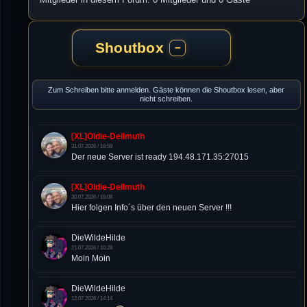
Shoutbox
−
Zum Schreiben bitte anmelden. Gäste können die Shoutbox lesen, aber
nicht schreiben.
[XL]Oldie-Dellmuth
31.07.2026 / 18:59
Der neue Server ist ready 194.48.171.35:27015
[XL]Oldie-Dellmuth
30.07.2026 / 16:08
Hier folgen Info´s über den neuen Server !!!
DieWildeHilde
21.07.2026 / 10:28
Moin Moin
DieWildeHilde
12.07.2026 / 14:14