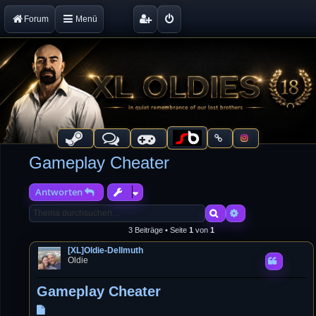
Forum
Menü
Gameplay Cheater
Antworten
Suche
Erweiterte Suche
3 Beiträge • Seite
1
von
1
[XL]Oldie-Dellmuth
Oldie
Gameplay Cheater
B