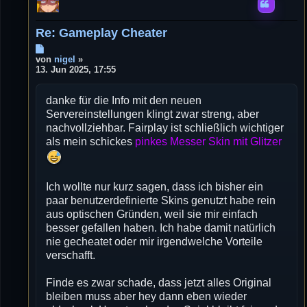
Re: Gameplay Cheater
B
e
von
nigel
»
i
13. Jun 2025, 17:55
t
r
danke für die Info mit den neuen
a
g
Servereinstellungen klingt zwar streng, aber
nachvollziehbar. Fairplay ist schließlich wichtiger
als mein schickes
pinkes Messer Skin mit Glitzer
Ich wollte nur kurz sagen, dass ich bisher ein
paar benutzerdefinierte Skins genutzt habe rein
aus optischen Gründen, weil sie mir einfach
besser gefallen haben. Ich habe damit natürlich
nie gecheatet oder mir irgendwelche Vorteile
verschafft.
Finde es zwar schade, dass jetzt alles Original
bleiben muss aber hey dann eben wieder