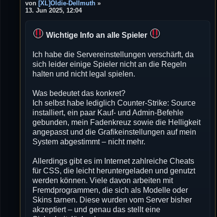
e
von
[XL]Oldie-Dellmuth
»
i
13. Jun 2025, 12:04
t
r
a
Wichtige Info an alle Spieler
g
Ich habe die Servereinstellungen verschärft, da
sich leider einige Spieler nicht an die Regeln
halten und nicht legal spielen.
Was bedeutet das konkret?
Ich selbst habe lediglich Counter-Strike: Source
installiert, ein paar Kauf- und Admin-Befehle
gebunden, mein Fadenkreuz sowie die Helligkeit
angepasst und die Grafikeinstellungen auf mein
System abgestimmt – nicht mehr.
Allerdings gibt es im Internet zahlreiche Cheats
für CSS, die leicht heruntergeladen und genutzt
werden können. Viele davon arbeiten mit
Fremdprogrammen, die sich als Modelle oder
Skins tarnen. Diese wurden vom Server bisher
akzeptiert – und genau das stellt eine