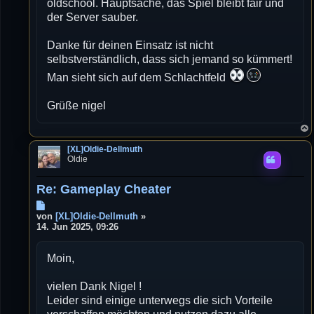
oldschool. Hauptsache, das Spiel bleibt fair und
der Server sauber.
Danke für deinen Einsatz ist nicht
selbstverständlich, dass sich jemand so kümmert!
Man sieht sich auf dem Schlachtfeld
Grüße nigel
[XL]Oldie-Dellmuth
Oldie
Re: Gameplay Cheater
B
e
von
[XL]Oldie-Dellmuth
»
i
14. Jun 2025, 09:26
t
r
Moin,
a
g
vielen Dank Nigel !
Leider sind einige unterwegs die sich Vorteile