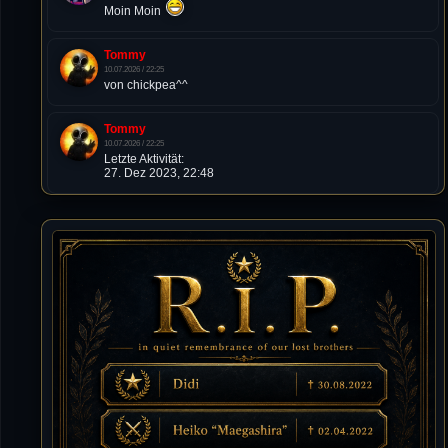
Moin Moin
Tommy
10.07.2026 / 22:25
von chickpea^^
Tommy
10.07.2026 / 22:25
Letzte Aktivität:
27. Dez 2023, 22:48
DieWildeHilde
10.07.2026 / 12:48
Happy Birthday Chickpea
DieWildeHilde
10.07.2026 / 10:08
Hallo meine Lieben!
Isimiyaki
10.07.2026 / 00:34
Alles gute chickpea