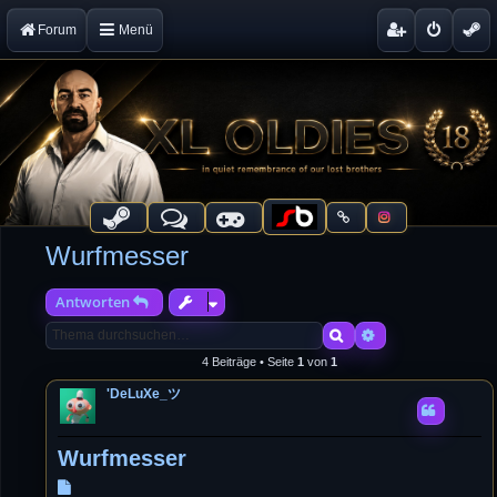
Forum
Menü
Wurfmesser
Antworten
Suche
Erweiterte Suche
4 Beiträge • Seite
1
von
1
'DeLuXe_ツ
Wurfmesser
B