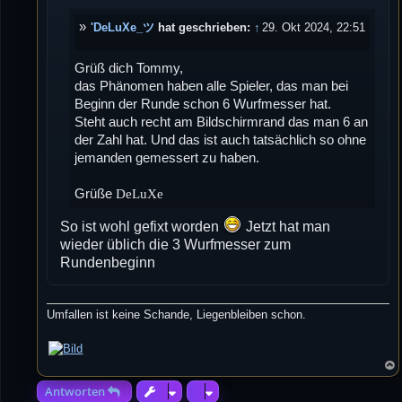
a
g
'DeLuXe_ツ
hat geschrieben:
↑
29. Okt 2024, 22:51
Grüß dich Tommy,
das Phänomen haben alle Spieler, das man bei
Beginn der Runde schon 6 Wurfmesser hat.
Steht auch recht am Bildschirmrand das man 6 an
der Zahl hat. Und das ist auch tatsächlich so ohne
jemanden gemessert zu haben.
Grüße
DeLuXe
So ist wohl gefixt worden
Jetzt hat man
wieder üblich die 3 Wurfmesser zum
Rundenbeginn
Umfallen ist keine Schande, Liegenbleiben schon.
Antworten