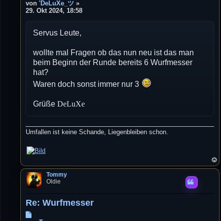
e
von
'DeLuXe_ツ
»
i
29. Okt 2024, 18:58
t
r
Servus Leute,
a
g
wollte mal Fragen ob das nun neu ist das man
beim Beginn der Runde bereits 6 Wurfmesser
hat?
Waren doch sonst immer nur 3
Grüße
DeLuXe
Umfallen ist keine Schande, Liegenbleiben schon.
Tommy
Oldie
Re: Wurfmesser
B