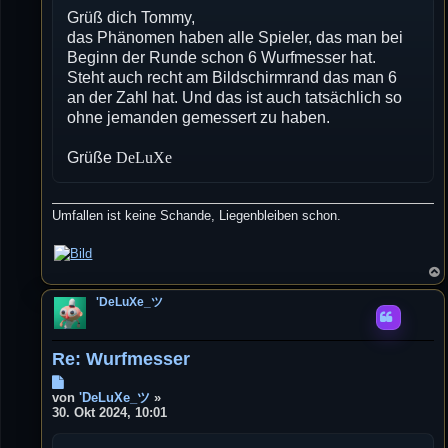
r
Grüß dich Tommy,
a
g
das Phänomen haben alle Spieler, das man bei
Beginn der Runde schon 6 Wurfmesser hat.
Steht auch recht am Bildschirmrand das man 6
an der Zahl hat. Und das ist auch tatsächlich so
ohne jemanden gemessert zu haben.
Grüße
DeLuXe
Umfallen ist keine Schande, Liegenbleiben schon.
'DeLuXe_ツ
Re: Wurfmesser
B
e
von
'DeLuXe_ツ
»
i
30. Okt 2024, 10:01
t
r