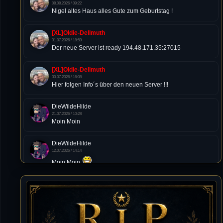
08.08.2026 / 09:22
Nigel altes Haus alles Gute zum Geburtstag !
[XL]Oldie-Dellmuth
31.07.2026 / 18:59
Der neue Server ist ready 194.48.171.35:27015
[XL]Oldie-Dellmuth
30.07.2026 / 16:08
Hier folgen Info´s über den neuen Server !!!
DieWildeHilde
21.07.2026 / 10:28
Moin Moin
DieWildeHilde
12.07.2026 / 14:14
Moin Moin
Tommy
10.07.2026 / 22:25
von chickpea^^
Tommy