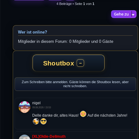
4 Beiträge • Seite
1
von
1
Gehe zu
Wer ist online?
Mitglieder in diesem Forum: 0 Mitglieder und 0 Gäste
Shoutbox
−
Zum Schreiben bitte anmelden. Gäste können die Shoutbox lesen, aber
nicht schreiben.
nigel
09.08.2026 / 15:53
Delle danke dir, altes Haus!
Auf die nächsten Jahre!
[XL]Oldie-Dellmuth