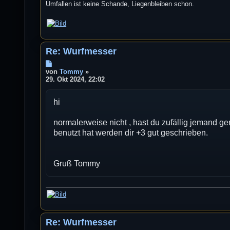
Umfallen ist keine Schande, Liegenbleiben schon.
Re: Wurfmesser
B
e
von
Tommy
»
i
29. Okt 2024, 22:02
t
r
hi
a
g
normalerweise nicht , hast du zufällig jemand g
benutzt hat werden dir +3 gut geschrieben.
Gruß Tommy
Re: Wurfmesser