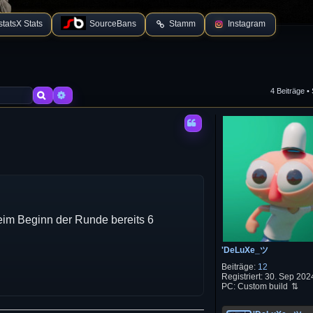
tatsX Stats
SourceBans
Stamm
Instagram
4 Beiträge •
Suche
Erweiterte Suche
eim Beginn der Runde bereits 6
'DeLuXe_ツ
Beiträge:
12
Registriert:
30. Sep 2024
PC:
Custom build