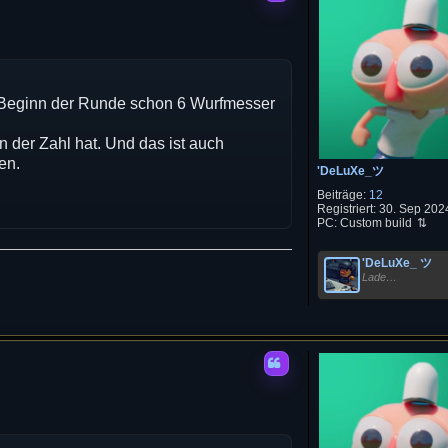
 Beginn der Runde schon 6 Wurfmesser
 der Zahl hat. Und das ist auch
en.
'DeLuXe_ツ
Beiträge:
12
Registriert:
30. Sep 2024
PC:
Custom build
'DeLuXe_ ツ
Lade…