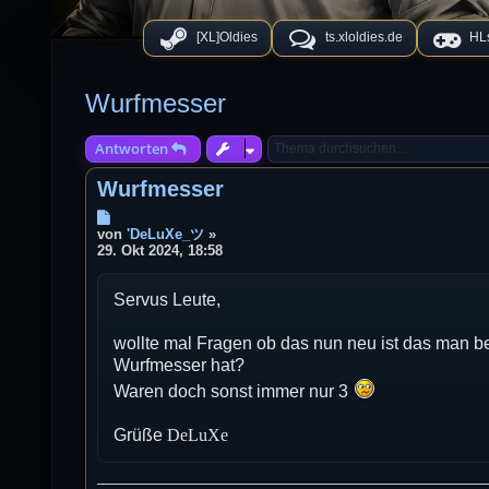
[XL]Oldies
ts.xloldies.de
HLs
Wurfmesser
Antworten
Wurfmesser
B
e
von
'DeLuXe_ツ
»
i
29. Okt 2024, 18:58
t
r
Servus Leute,
a
g
wollte mal Fragen ob das nun neu ist das man b
Wurfmesser hat?
Waren doch sonst immer nur 3
Grüße
DeLuXe