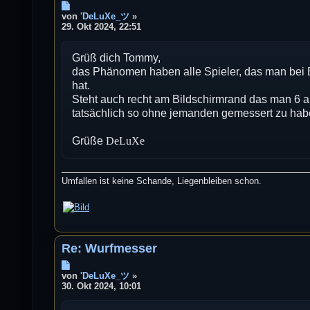
B
e
von
'DeLuXe_ツ
»
i
29. Okt 2024, 22:51
t
r
Grüß dich Tommy,
a
g
das Phänomen haben alle Spieler, das man bei
hat.
Steht auch recht am Bildschirmrand das man 6 an
tatsächlich so ohne jemanden gemessert zu hab
Grüße
DeLuXe
Umfallen ist keine Schande, Liegenbleiben schon.
Re: Wurfmesser
B
e
von
'DeLuXe_ツ
»
i
30. Okt 2024, 10:01
t
r