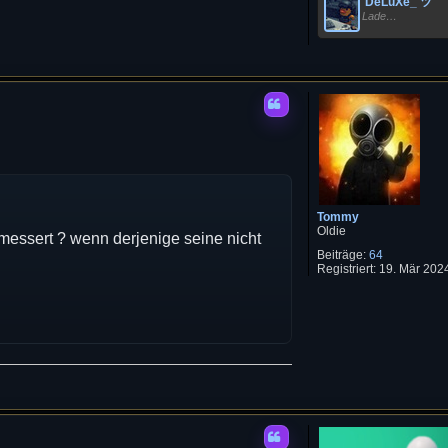
'DeLuXe_ ツ
Lade…
Tommy
Oldie
emessert ? wenn derjenige seine nicht
Beiträge:
64
Registriert:
19. Mär 2024