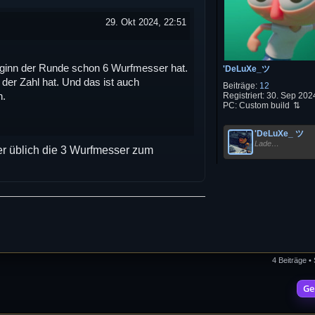
29. Okt 2024, 22:51
eginn der Runde schon 6 Wurfmesser hat.
'DeLuXe_ツ
der Zahl hat. Und das ist auch
Beiträge:
12
n.
Registriert:
30. Sep 2024
PC:
Custom build
'DeLuXe_ ツ
Lade…
er üblich die 3 Wurfmesser zum
4 Beiträge •
Ge