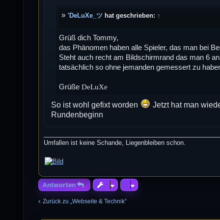
a
g
'DeLuXe_ツ
hat geschrieben:
↑
Grüß dich Tommy,
das Phänomen haben alle Spieler, das man bei B
Steht auch recht am Bildschirmrand das man 6 an 
tatsächlich so ohne jemanden gemessert zu habe
Grüße
DeLuXe
So ist wohl gefixt worden
Jetzt hat man wied
Rundenbeginn
Umfallen ist keine Schande, Liegenbleiben schon.
Antworten
Zurück zu „Webseite & Technik“