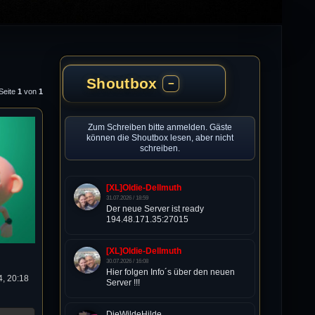
Shoutbox
−
 Seite
1
von
1
Zum Schreiben bitte anmelden. Gäste
können die Shoutbox lesen, aber nicht
schreiben.
[XL]Oldie-Dellmuth
31.07.2026 / 18:59
Der neue Server ist ready
194.48.171.35:27015
[XL]Oldie-Dellmuth
30.07.2026 / 16:08
Hier folgen Info´s über den neuen
, 20:18
Server !!!
DieWildeHilde