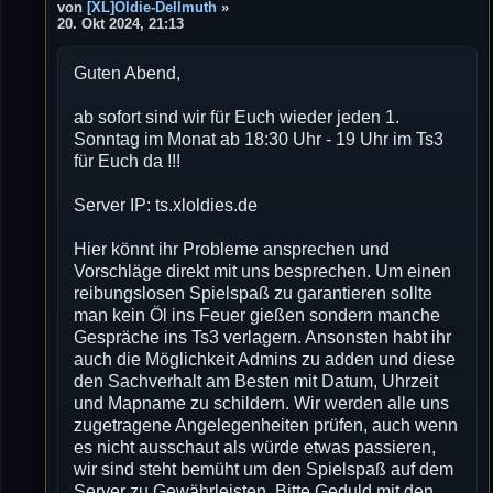
e
von
[XL]Oldie-Dellmuth
»
i
20. Okt 2024, 21:13
t
r
Guten Abend,
a
g
ab sofort sind wir für Euch wieder jeden 1.
Sonntag im Monat ab 18:30 Uhr - 19 Uhr im Ts3
für Euch da !!!
Server IP: ts.xloldies.de
Hier könnt ihr Probleme ansprechen und
Vorschläge direkt mit uns besprechen. Um einen
reibungslosen Spielspaß zu garantieren sollte
man kein Öl ins Feuer gießen sondern manche
Gespräche ins Ts3 verlagern. Ansonsten habt ihr
auch die Möglichkeit Admins zu adden und diese
den Sachverhalt am Besten mit Datum, Uhrzeit
und Mapname zu schildern. Wir werden alle uns
zugetragene Angelegenheiten prüfen, auch wenn
es nicht ausschaut als würde etwas passieren,
wir sind steht bemüht um den Spielspaß auf dem
Server zu Gewährleisten. Bitte Geduld mit den