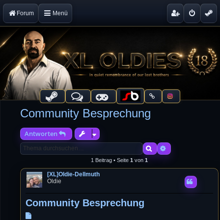
Forum
Menü
Community Besprechung
Antworten
Suche
Erweiterte Suche
1 Beitrag • Seite
1
von
1
[XL]Oldie-Dellmuth
Oldie
Community Besprechung
B