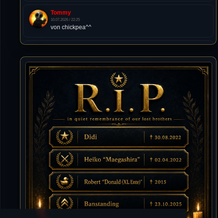
Tommy
10.07.2026 / 22:25
von chickpea^^
Tommy
10.07.2026 / 22:25
Letzte Aktivität:
27. Dez 2023, 22:48
DieWildeHilde
10.07.2026 / 12:48
Happy Birthday Chickpea
DieWildeHilde
10.07.2026 / 10:08
Hallo meine Lieben!
Isimiyaki
10.07.2026 / 00:34
Alles gute chickpea
Mojochilla