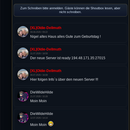
Zum Schreiben bitte anmelden. Gäste können die Shoutbox lesen, aber
nicht schreiben.
[XL]Oldie-Dellmuth
08.08.2026 / 09:22
Nigel altes Haus alles Gute zum Geburtstag !
[XL]Oldie-Dellmuth
31.07.2026 / 18:59
Der neue Server ist ready 194.48.171.35:27015
[XL]Oldie-Dellmuth
30.07.2026 / 16:08
Hier folgen Info´s über den neuen Server !!!
DieWildeHilde
21.07.2026 / 10:28
Moin Moin
DieWildeHilde
12.07.2026 / 14:14
Moin Moin