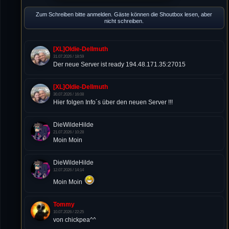
Zum Schreiben bitte anmelden. Gäste können die Shoutbox lesen, aber
nicht schreiben.
[XL]Oldie-Dellmuth
31.07.2026 / 18:59
Der neue Server ist ready 194.48.171.35:27015
[XL]Oldie-Dellmuth
30.07.2026 / 16:08
Hier folgen Info´s über den neuen Server !!!
DieWildeHilde
21.07.2026 / 10:28
Moin Moin
DieWildeHilde
12.07.2026 / 14:14
Moin Moin
Tommy
10.07.2026 / 22:25
von chickpea^^