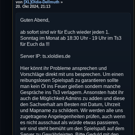
e
von
[XL]Oldie-Dellmuth
»
i
20. Okt 2024, 21:13
t
r
Guten Abend,
a
g
ab sofort sind wir für Euch wieder jeden 1.
Sonntag im Monat ab 18:30 Uhr - 19 Uhr im Ts3
für Euch da !!!
Server IP: ts.xloldies.de
Hier könnt ihr Probleme ansprechen und
Vorschläge direkt mit uns besprechen. Um einen
reibungslosen Spielspaß zu garantieren sollte
man kein Öl ins Feuer gießen sondern manche
Gespräche ins Ts3 verlagern. Ansonsten habt ihr
auch die Möglichkeit Admins zu adden und diese
den Sachverhalt am Besten mit Datum, Uhrzeit
und Mapname zu schildern. Wir werden alle uns
zugetragene Angelegenheiten prüfen, auch wenn
es nicht ausschaut als würde etwas passieren,
wir sind steht bemüht um den Spielspaß auf dem
Server zu Gewährleisten. Bitte Geduld mit den