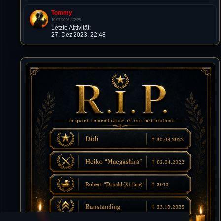
Tommy
10.07.2026 / 22:25
Letzte Aktivität:
27. Dez 2023, 22:48
DieWildeHilde
10.07.2026 / 12:48
Happy Birthday Chickpea
DieWildeHilde
10.07.2026 / 10:08
Hallo meine Lieben!
Isimiyaki
10.07.2026 / 00:34
Alles gute chickpea
Mojochilla
02.07.2026 / 15:53
Was geht aaaaaaaaaaaab
[XL]Oldie-Dellmuth