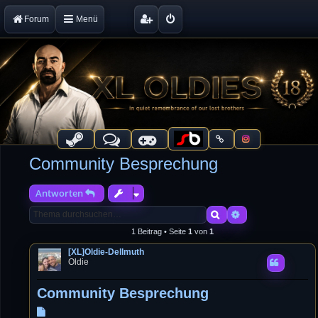
Forum
Menü
Community Besprechung
Antworten
Suche
Erweiterte Suche
1 Beitrag • Seite
1
von
1
[XL]Oldie-Dellmuth
Oldie
Community Besprechung
B