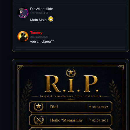
DieWildeHilde
12.07.2026 / 14:14
Moin Moin
Tommy
10.07.2026 / 22:25
von chickpea^^
Tommy
10.07.2026 / 22:25
Letzte Aktivität:
27. Dez 2023, 22:48
DieWildeHilde
10.07.2026 / 12:48
Happy Birthday Chickpea
DieWildeHilde
10.07.2026 / 10:08
Hallo meine Lieben!
Isimiyaki