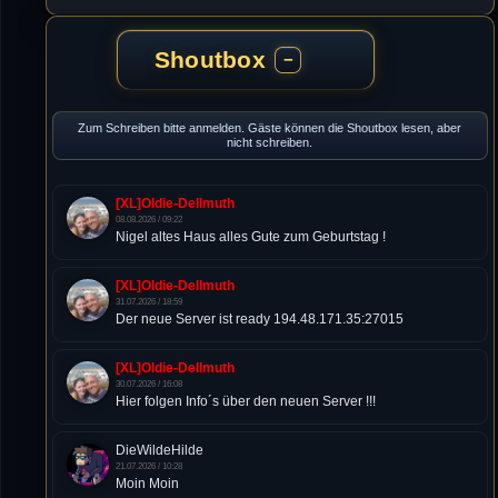
Shoutbox
−
Zum Schreiben bitte anmelden. Gäste können die Shoutbox lesen, aber
nicht schreiben.
[XL]Oldie-Dellmuth
08.08.2026 / 09:22
Nigel altes Haus alles Gute zum Geburtstag !
[XL]Oldie-Dellmuth
31.07.2026 / 18:59
Der neue Server ist ready 194.48.171.35:27015
[XL]Oldie-Dellmuth
30.07.2026 / 16:08
Hier folgen Info´s über den neuen Server !!!
DieWildeHilde
21.07.2026 / 10:28
Moin Moin