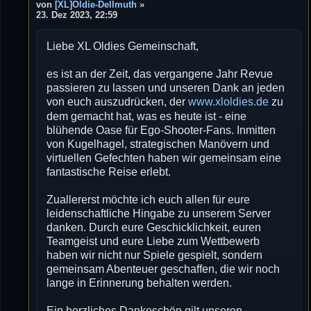
e
von
[XL]Oldie-Dellmuth
»
i
23. Dez 2023, 22:59
t
r
Liebe XL Oldies Gemeinschaft,
a
g
es ist an der Zeit, das vergangene Jahr Revue
passieren zu lassen und unseren Dank an jeden
von euch auszudrücken, der
www.xloldies.de
zu
dem gemacht hat, was es heute ist - eine
blühende Oase für Ego-Shooter-Fans. Inmitten
von Kugelhagel, strategischen Manövern und
virtuellen Gefechten haben wir gemeinsam eine
fantastische Reise erlebt.
Zuallererst möchte ich euch allen für eure
leidenschaftliche Hingabe zu unserem Server
danken. Durch eure Geschicklichkeit, euren
Teamgeist und eure Liebe zum Wettbewerb
haben wir nicht nur Spiele gespielt, sondern
gemeinsam Abenteuer geschaffen, die wir noch
lange in Erinnerung behalten werden.
Ein herzliches Dankeschön gilt unseren