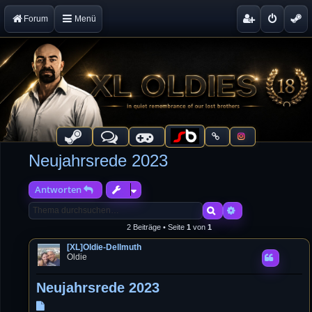
Forum
Menü
Neujahrsrede 2023
Antworten
Suche
Erweiterte Suche
2 Beiträge • Seite
1
von
1
[XL]Oldie-Dellmuth
Oldie
Neujahrsrede 2023
B