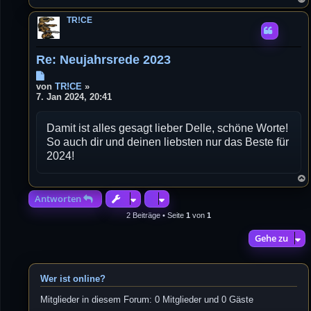
TR!CE
Re: Neujahrsrede 2023
B
e
von
TR!CE
»
i
7. Jan 2024, 20:41
t
r
Damit ist alles gesagt lieber Delle, schöne Worte!
a
g
So auch dir und deinen liebsten nur das Beste für
2024!
Antworten
2 Beiträge • Seite
1
von
1
Gehe zu
Wer ist online?
Mitglieder in diesem Forum: 0 Mitglieder und 0 Gäste