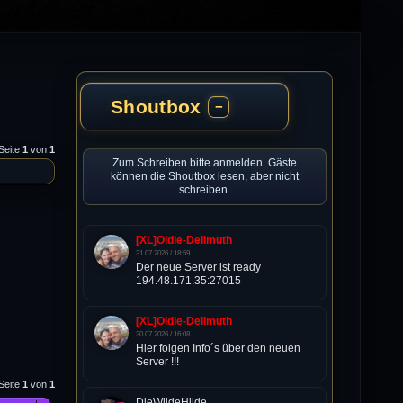
Shoutbox
−
Seite
1
von
1
Zum Schreiben bitte anmelden. Gäste
können die Shoutbox lesen, aber nicht
schreiben.
[XL]Oldie-Dellmuth
31.07.2026 / 18:59
Der neue Server ist ready
194.48.171.35:27015
[XL]Oldie-Dellmuth
30.07.2026 / 16:08
Hier folgen Info´s über den neuen
Server !!!
Seite
1
von
1
DieWildeHilde