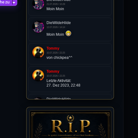
he zu
21.07.2026 / 10:28
Moin Moin
DieWildeHilde
12.07.2026 / 14:14
Moin Moin
Tommy
10.07.2026 / 22:25
von chickpea^^
Tommy
10.07.2026 / 22:25
Letzte Aktivität:
27. Dez 2023, 22:48
DieWildeHilde
10.07.2026 / 12:48
Happy Birthday Chickpea
DieWildeHilde
10.07.2026 / 10:08
Hallo meine Lieben!