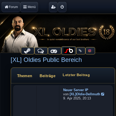
Forum
Menü
[XL] Oldies Public Bereich
Letzter Beitrag
Themen
Beiträge
Forum
Neuer Server IP
W
von
[XL]Oldie-Dellmuth
e
N
9. Apr 2025, 20:13
b
e
u
s
e
e
s