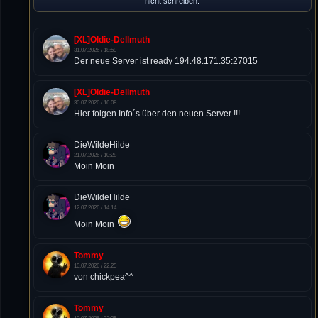
nicht schreiben.
[XL]Oldie-Dellmuth
31.07.2026 / 18:59
Der neue Server ist ready 194.48.171.35:27015
[XL]Oldie-Dellmuth
30.07.2026 / 16:08
Hier folgen Info´s über den neuen Server !!!
DieWildeHilde
21.07.2026 / 10:28
Moin Moin
DieWildeHilde
12.07.2026 / 14:14
Moin Moin
Tommy
10.07.2026 / 22:25
von chickpea^^
Tommy