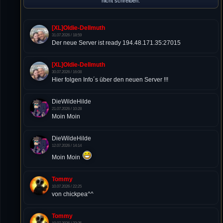
nicht schreiben.
[XL]Oldie-Dellmuth
31.07.2026 / 18:59
Der neue Server ist ready 194.48.171.35:27015
[XL]Oldie-Dellmuth
30.07.2026 / 16:08
Hier folgen Info´s über den neuen Server !!!
DieWildeHilde
21.07.2026 / 10:28
Moin Moin
DieWildeHilde
12.07.2026 / 14:14
Moin Moin
Tommy
10.07.2026 / 22:25
von chickpea^^
Tommy