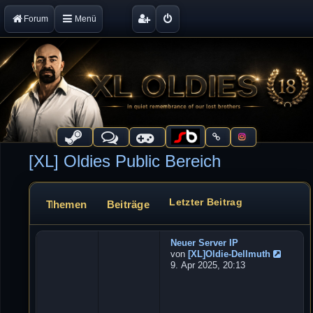
Forum
Menü
[XL] Oldies Public Bereich
Letzter Beitrag
Themen
Beiträge
Forum
Neuer Server IP
W
von
[XL]Oldie-Dellmuth
e
N
9. Apr 2025, 20:13
b
e
u
s
e
e
s