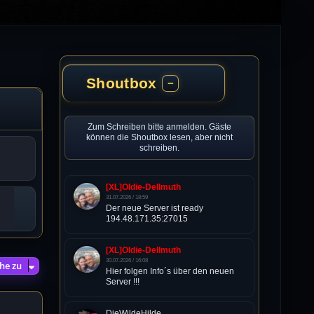
Shoutbox
−
Zum Schreiben bitte anmelden. Gäste
können die Shoutbox lesen, aber nicht
schreiben.
[XL]Oldie-Dellmuth
31.07.2026 / 18:59
Der neue Server ist ready
194.48.171.35:27015
[XL]Oldie-Dellmuth
30.07.2026 / 16:08
he zu
Hier folgen Info´s über den neuen
Server !!!
DieWildeHilde