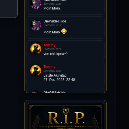
21.07.2026 / 10:28
Moin Moin
DieWildeHilde
12.07.2026 / 14:14
Moin Moin
Tommy
10.07.2026 / 22:25
von chickpea^^
Tommy
10.07.2026 / 22:25
Letzte Aktivität:
27. Dez 2023, 22:48
DieWildeHilde
10.07.2026 / 12:48
Happy Birthday Chickpea
DieWildeHilde
10.07.2026 / 10:08
Hallo meine Lieben!