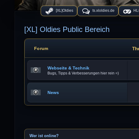
[XL]Oldies
ts.xloldies.de
HLs
[XL] Oldies Public Bereich
Th
Forum
Webseite & Technik
Bugs, Tipps & Verbesserungen hier rein =)
News
Wer ist online?