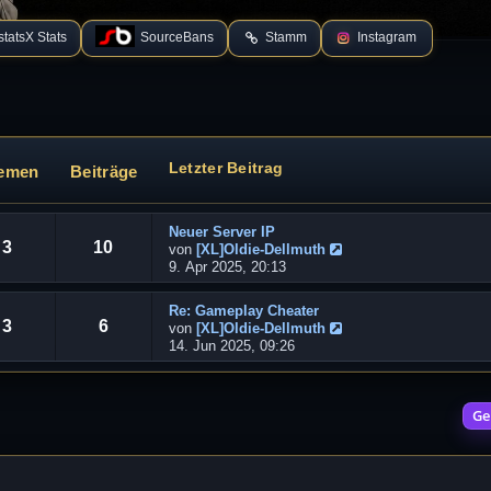
tatsX Stats
SourceBans
Stamm
Instagram
Letzter Beitrag
emen
Beiträge
Neuer Server IP
3
10
von
[XL]Oldie-Dellmuth
N
9. Apr 2025, 20:13
e
u
Re: Gameplay Cheater
e
3
6
von
[XL]Oldie-Dellmuth
s
N
14. Jun 2025, 09:26
t
e
e
u
r
e
B
Ge
s
e
t
i
e
t
r
r
B