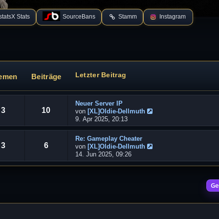
tatsX Stats
SourceBans
Stamm
Instagram
Letzter Beitrag
emen
Beiträge
Neuer Server IP
3
10
von
[XL]Oldie-Dellmuth
N
9. Apr 2025, 20:13
e
u
Re: Gameplay Cheater
e
3
6
von
[XL]Oldie-Dellmuth
s
N
14. Jun 2025, 09:26
t
e
e
u
r
e
B
Ge
s
e
t
i
e
t
r
r
B