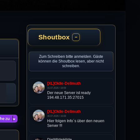
Shoutbox
−
Zum Schreiben bitte anmelden. Gäste
können die Shoutbox lesen, aber nicht
schreiben.
[XL]Oldie-Dellmuth
31.07.2026 / 18:59
Der neue Server ist ready
194.48.171.35:27015
[XL]Oldie-Dellmuth
30.07.2026 / 16:08
he zu
Hier folgen Info´s über den neuen
Server !!!
DieWildeHilde