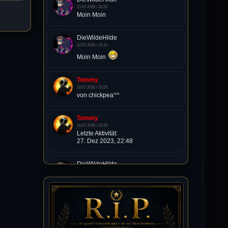
21.07.2026 / 10:28
Moin Moin
DieWildeHilde
12.07.2026 / 14:14
Moin Moin
Tommy
10.07.2026 / 22:25
von chickpea^^
Tommy
10.07.2026 / 22:25
Letzte Aktivität:
27. Dez 2023, 22:48
DieWildeHilde
10.07.2026 / 12:48
Happy Birthday Chickpea
DieWildeHilde
10.07.2026 / 10:08
Hallo meine Lieben!