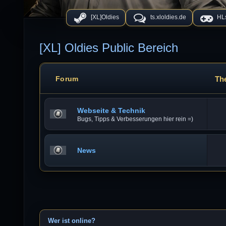
[XL]Oldies
ts.xloldies.de
HLs
[XL] Oldies Public Bereich
Th
Forum
Webseite & Technik
Bugs, Tipps & Verbesserungen hier rein =)
News
Wer ist online?