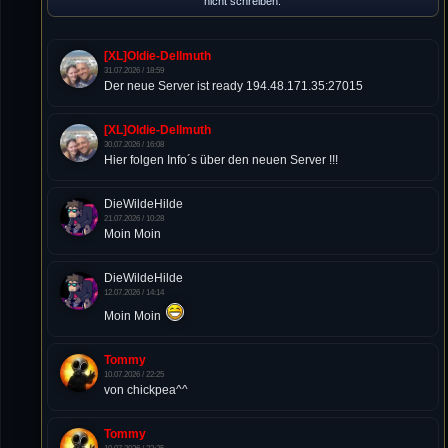
nicht schreiben.
[XL]Oldie-Dellmuth
31.07.2026 / 18:59
Der neue Server ist ready 194.48.171.35:27015
[XL]Oldie-Dellmuth
30.07.2026 / 16:08
Hier folgen Info´s über den neuen Server !!!
DieWildeHilde
21.07.2026 / 10:28
Moin Moin
DieWildeHilde
12.07.2026 / 14:14
Moin Moin
Tommy
10.07.2026 / 22:25
von chickpea^^
Tommy