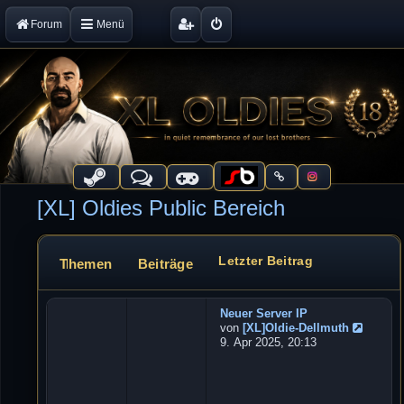
Forum
Menü
[XL] Oldies Public Bereich
Letzter Beitrag
Themen
Beiträge
Forum
Neuer Server IP
W
von
[XL]Oldie-Dellmuth
e
N
9. Apr 2025, 20:13
b
e
u
s
e
e
s