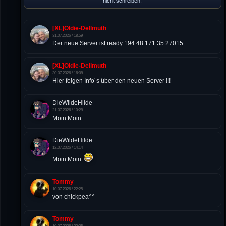
nicht schreiben.
[XL]Oldie-Dellmuth
31.07.2026 / 18:59
Der neue Server ist ready 194.48.171.35:27015
[XL]Oldie-Dellmuth
30.07.2026 / 16:08
Hier folgen Info´s über den neuen Server !!!
DieWildeHilde
21.07.2026 / 10:28
Moin Moin
DieWildeHilde
12.07.2026 / 14:14
Moin Moin
Tommy
10.07.2026 / 22:25
von chickpea^^
Tommy