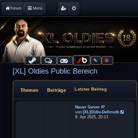
Forum
Menü
[XL] Oldies Public Bereich
Letzter Beitrag
Themen
Beiträge
Forum
Neuer Server IP
W
von
[XL]Oldie-Dellmuth
e
N
9. Apr 2025, 20:13
b
e
u
s
e
e
s