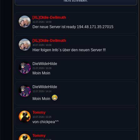
nicht schreiben.
[XL]Oldie-Dellmuth
31.07.2026 / 18:59
Der neue Server ist ready 194.48.171.35:27015
[XL]Oldie-Dellmuth
30.07.2026 / 16:08
Hier folgen Info´s über den neuen Server !!!
DieWildeHilde
21.07.2026 / 10:28
Moin Moin
DieWildeHilde
12.07.2026 / 14:14
Moin Moin
Tommy
10.07.2026 / 22:25
von chickpea^^
Tommy