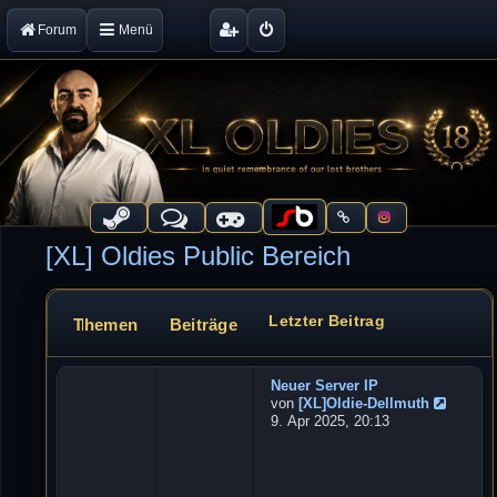
Forum
Menü
[XL] Oldies Public Bereich
Letzter Beitrag
Themen
Beiträge
Forum
Neuer Server IP
W
von
[XL]Oldie-Dellmuth
e
N
9. Apr 2025, 20:13
b
e
u
s
e
e
s