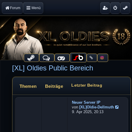
Forum
Menü
[XL] Oldies Public Bereich
Letzter Beitrag
Themen
Beiträge
Forum
Neuer Server IP
W
von
[XL]Oldie-Dellmuth
e
N
9. Apr 2025, 20:13
b
e
u
s
e
e
s