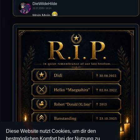
DieWildeHilde
12.07.2026 / 14:14
Moin Moin
Tommy
10.07.2026 / 22:25
von chickpea^^
Tommy
10.07.2026 / 22:25
Letzte Aktivität:
27. Dez 2023, 22:48
DieWildeHilde
10.07.2026 / 12:48
Happy Birthday Chickpea
DieWildeHilde
10.07.2026 / 10:08
Hallo meine Lieben!
Diese Website nutzt Cookies, um dir den
Isimiyaki
10.07.2026 / 00:34
bestmöglichen Komfort bei der Nutzung zu