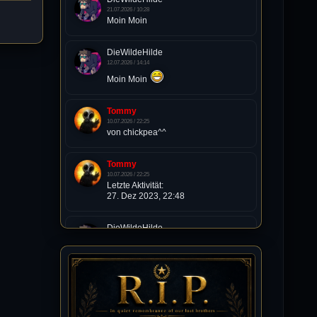
21.07.2026 / 10:28
Moin Moin
DieWildeHilde
12.07.2026 / 14:14
Moin Moin
Tommy
10.07.2026 / 22:25
von chickpea^^
Tommy
10.07.2026 / 22:25
Letzte Aktivität:
27. Dez 2023, 22:48
DieWildeHilde
10.07.2026 / 12:48
Happy Birthday Chickpea
DieWildeHilde
10.07.2026 / 10:08
Hallo meine Lieben!