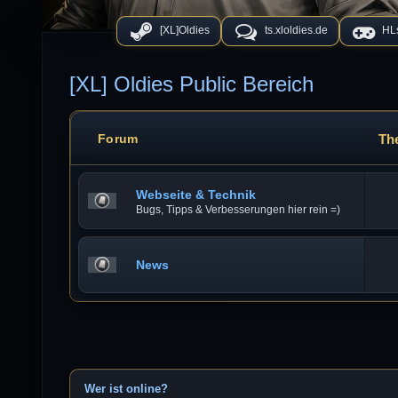
[XL]Oldies
ts.xloldies.de
HLs
[XL] Oldies Public Bereich
Th
Forum
Webseite & Technik
Bugs, Tipps & Verbesserungen hier rein =)
News
Wer ist online?