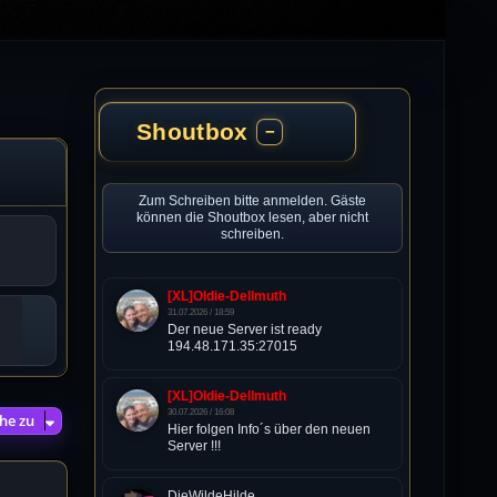
Shoutbox
−
Zum Schreiben bitte anmelden. Gäste
können die Shoutbox lesen, aber nicht
schreiben.
[XL]Oldie-Dellmuth
31.07.2026 / 18:59
Der neue Server ist ready
194.48.171.35:27015
[XL]Oldie-Dellmuth
30.07.2026 / 16:08
he zu
Hier folgen Info´s über den neuen
Server !!!
DieWildeHilde