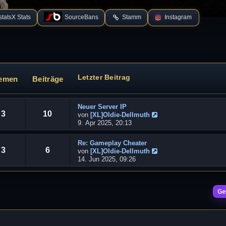
tatsX Stats
SourceBans
Stamm
Instagram
Letzter Beitrag
emen
Beiträge
Neuer Server IP
3
10
von
[XL]Oldie-Dellmuth
N
9. Apr 2025, 20:13
e
u
Re: Gameplay Cheater
e
3
6
von
[XL]Oldie-Dellmuth
s
N
14. Jun 2025, 09:26
t
e
e
u
r
e
B
Ge
s
e
t
i
e
t
r
r
B