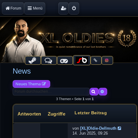
Forum
Menü
News
Neues Thema
Suche
Erweiterte Suche
3 Themen • Seite
1
von
1
Letzter Beitrag
Antworten
Zugriffe
Themen
von
[XL]Oldie-Dellmuth
G
14. Jun 2025, 09:26
a