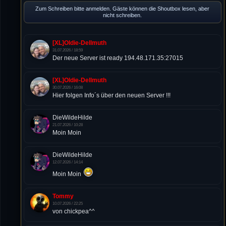
Zum Schreiben bitte anmelden. Gäste können die Shoutbox lesen, aber
nicht schreiben.
[XL]Oldie-Dellmuth
31.07.2026 / 18:59
Der neue Server ist ready 194.48.171.35:27015
[XL]Oldie-Dellmuth
30.07.2026 / 16:08
Hier folgen Info´s über den neuen Server !!!
DieWildeHilde
21.07.2026 / 10:28
Moin Moin
DieWildeHilde
12.07.2026 / 14:14
Moin Moin
Tommy
10.07.2026 / 22:25
von chickpea^^