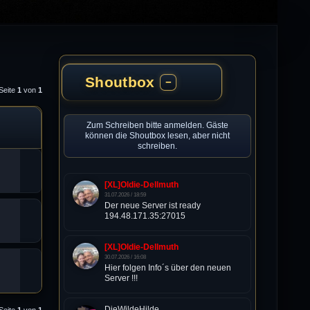
Shoutbox
−
Seite
1
von
1
Zum Schreiben bitte anmelden. Gäste
können die Shoutbox lesen, aber nicht
schreiben.
[XL]Oldie-Dellmuth
31.07.2026 / 18:59
Der neue Server ist ready
194.48.171.35:27015
[XL]Oldie-Dellmuth
30.07.2026 / 16:08
Hier folgen Info´s über den neuen
Server !!!
DieWildeHilde
Seite
1
von
1