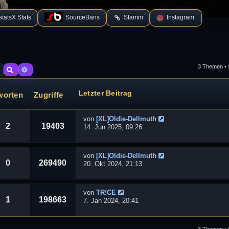
tatsX Stats
SourceBans
Stamm
Instagram
3 Themen • 
Suche
Erweiterte Suche
Letzter Beitrag
worten
Zugriffe
von
[XL]Oldie-Dellmuth
2
19403
14. Jun 2025, 09:26
von
[XL]Oldie-Dellmuth
0
269490
20. Okt 2024, 21:13
von
TR!CE
1
198663
7. Jan 2024, 20:41
3 Themen • 