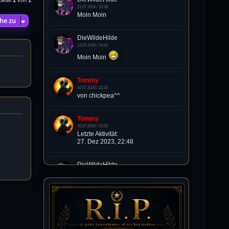
21.07.2026 / 10:28
Moin Moin
he zu
DieWildeHilde
12.07.2026 / 14:14
Moin Moin
Tommy
10.07.2026 / 22:25
von chickpea^^
Tommy
10.07.2026 / 22:25
Letzte Aktivität:
27. Dez 2023, 22:48
DieWildeHilde
10.07.2026 / 12:48
Happy Birthday Chickpea
DieWildeHilde
10.07.2026 / 10:08
Hallo meine Lieben!