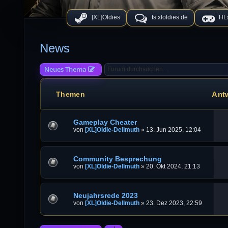
[XL]Oldies
ts.xloldies.de
HLs
News
Neues Thema
Ant
Themen
Gameplay Cheater
von
[XL]Oldie-Dellmuth
»
13. Jun 2025, 12:04
Community Besprechung
von
[XL]Oldie-Dellmuth
»
20. Okt 2024, 21:13
Neujahrsrede 2023
von
[XL]Oldie-Dellmuth
»
23. Dez 2023, 22:59