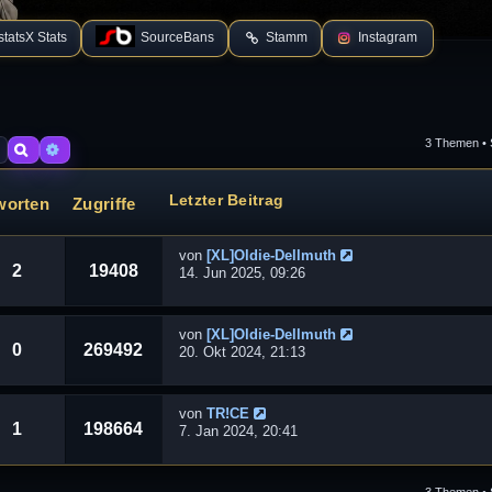
tatsX Stats
SourceBans
Stamm
Instagram
3 Themen • 
Suche
Erweiterte Suche
Letzter Beitrag
worten
Zugriffe
von
[XL]Oldie-Dellmuth
2
19408
14. Jun 2025, 09:26
von
[XL]Oldie-Dellmuth
0
269492
20. Okt 2024, 21:13
von
TR!CE
1
198664
7. Jan 2024, 20:41
3 Themen • 