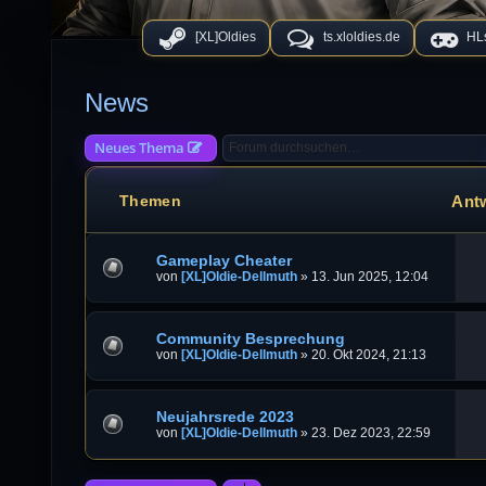
[XL]Oldies
ts.xloldies.de
HLs
News
Neues Thema
Ant
Themen
Gameplay Cheater
von
[XL]Oldie-Dellmuth
»
13. Jun 2025, 12:04
Community Besprechung
von
[XL]Oldie-Dellmuth
»
20. Okt 2024, 21:13
Neujahrsrede 2023
von
[XL]Oldie-Dellmuth
»
23. Dez 2023, 22:59