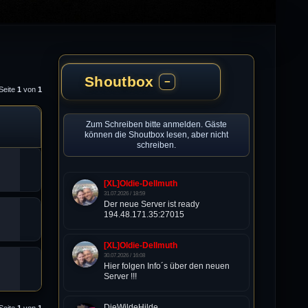
Shoutbox
−
Seite
1
von
1
Zum Schreiben bitte anmelden. Gäste
können die Shoutbox lesen, aber nicht
schreiben.
[XL]Oldie-Dellmuth
31.07.2026 / 18:59
Der neue Server ist ready
194.48.171.35:27015
[XL]Oldie-Dellmuth
30.07.2026 / 16:08
Hier folgen Info´s über den neuen
Server !!!
DieWildeHilde
Seite
1
von
1