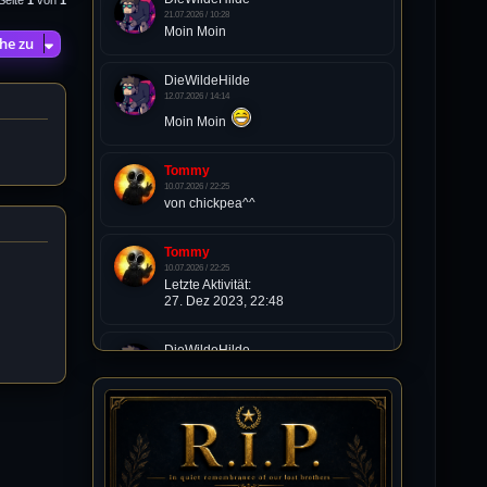
21.07.2026 / 10:28
Moin Moin
he zu
DieWildeHilde
12.07.2026 / 14:14
Moin Moin
Tommy
10.07.2026 / 22:25
von chickpea^^
Tommy
10.07.2026 / 22:25
Letzte Aktivität:
27. Dez 2023, 22:48
DieWildeHilde
10.07.2026 / 12:48
Happy Birthday Chickpea
DieWildeHilde
10.07.2026 / 10:08
Hallo meine Lieben!