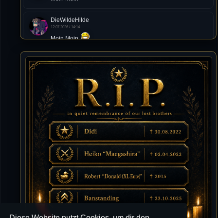
DieWildeHilde
12.07.2026 / 14:14
Moin Moin
Tommy
10.07.2026 / 22:25
von chickpea^^
Tommy
10.07.2026 / 22:25
Letzte Aktivität:
27. Dez 2023, 22:48
DieWildeHilde
10.07.2026 / 12:48
Happy Birthday Chickpea
DieWildeHilde
10.07.2026 / 10:08
Hallo meine Lieben!
Diese Website nutzt Cookies, um dir den