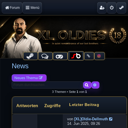
Forum
Menü
News
Neues Thema
Suche
Erweiterte Suche
3 Themen • Seite
1
von
1
Letzter Beitrag
Antworten
Zugriffe
Themen
von
[XL]Oldie-Dellmuth
G
14. Jun 2025, 09:26
a