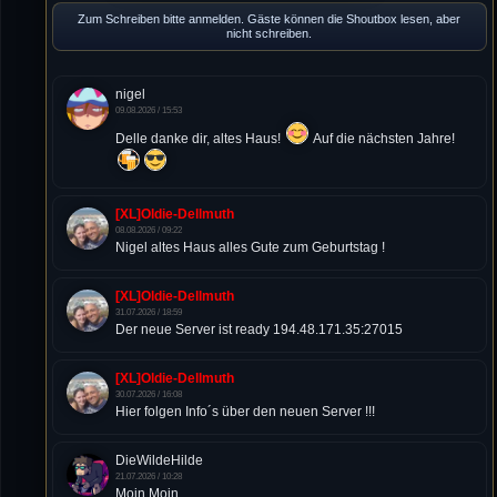
Zum Schreiben bitte anmelden. Gäste können die Shoutbox lesen, aber
nicht schreiben.
nigel
09.08.2026 / 15:53
Delle danke dir, altes Haus!
Auf die nächsten Jahre!
[XL]Oldie-Dellmuth
08.08.2026 / 09:22
Nigel altes Haus alles Gute zum Geburtstag !
[XL]Oldie-Dellmuth
31.07.2026 / 18:59
Der neue Server ist ready 194.48.171.35:27015
[XL]Oldie-Dellmuth
30.07.2026 / 16:08
Hier folgen Info´s über den neuen Server !!!
DieWildeHilde
21.07.2026 / 10:28
Moin Moin