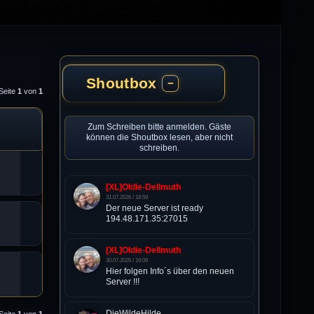
Shoutbox
−
Seite
1
von
1
Zum Schreiben bitte anmelden. Gäste
können die Shoutbox lesen, aber nicht
schreiben.
[XL]Oldie-Dellmuth
31.07.2026 / 18:59
Der neue Server ist ready
194.48.171.35:27015
[XL]Oldie-Dellmuth
30.07.2026 / 16:08
Hier folgen Info´s über den neuen
Server !!!
DieWildeHilde
Seite
1
von
1