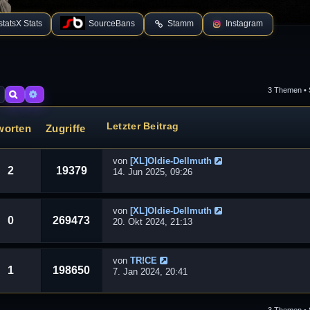
tatsX Stats
SourceBans
Stamm
Instagram
3 Themen • 
Suche
Erweiterte Suche
Letzter Beitrag
worten
Zugriffe
von
[XL]Oldie-Dellmuth
2
19379
14. Jun 2025, 09:26
von
[XL]Oldie-Dellmuth
0
269473
20. Okt 2024, 21:13
von
TR!CE
1
198650
7. Jan 2024, 20:41
3 Themen • 