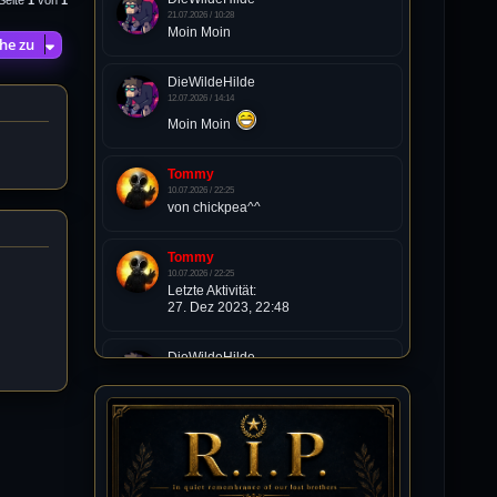
21.07.2026 / 10:28
Moin Moin
he zu
DieWildeHilde
12.07.2026 / 14:14
Moin Moin
Tommy
10.07.2026 / 22:25
von chickpea^^
Tommy
10.07.2026 / 22:25
Letzte Aktivität:
27. Dez 2023, 22:48
DieWildeHilde
10.07.2026 / 12:48
Happy Birthday Chickpea
DieWildeHilde
10.07.2026 / 10:08
Hallo meine Lieben!