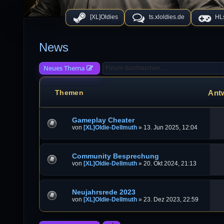
[XL]Oldies
ts.xloldies.de
HLs
News
Neues Thema
Ant
Themen
Gameplay Cheater
von
[XL]Oldie-Dellmuth
»
13. Jun 2025, 12:04
Community Besprechung
von
[XL]Oldie-Dellmuth
»
20. Okt 2024, 21:13
Neujahrsrede 2023
von
[XL]Oldie-Dellmuth
»
23. Dez 2023, 22:59