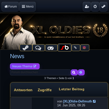
Forum
Menü
News
Neues Thema
Suche
Erweiterte Suche
3 Themen • Seite
1
von
1
Letzter Beitrag
Antworten
Zugriffe
Themen
von
[XL]Oldie-Dellmuth
G
14. Jun 2025, 09:26
a