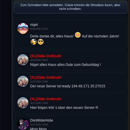
Zum Schreiben bitte anmelden. Gäste können die Shoutbox lesen, aber
nicht schreiben.
nigel
09.08.2026 / 15:53
Delle danke dir, altes Haus!
Auf die nächsten Jahre!
[XL]Oldie-Dellmuth
08.08.2026 / 09:22
Nigel altes Haus alles Gute zum Geburtstag !
[XL]Oldie-Dellmuth
31.07.2026 / 18:59
Der neue Server ist ready 194.48.171.35:27015
[XL]Oldie-Dellmuth
30.07.2026 / 16:08
Hier folgen Info´s über den neuen Server !!!
DieWildeHilde
21.07.2026 / 10:28
Moin Moin