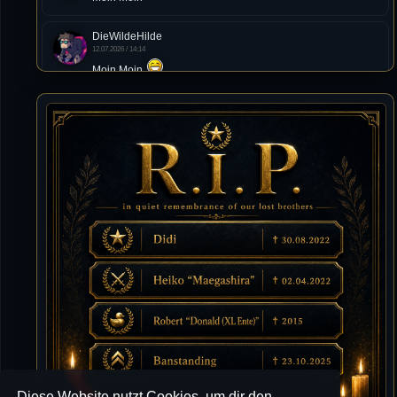
DieWildeHilde
12.07.2026 / 14:14
Moin Moin
Tommy
10.07.2026 / 22:25
von chickpea^^
Tommy
10.07.2026 / 22:25
Letzte Aktivität:
27. Dez 2023, 22:48
DieWildeHilde
10.07.2026 / 12:48
Happy Birthday Chickpea
DieWildeHilde
10.07.2026 / 10:08
Hallo meine Lieben!
Diese Website nutzt Cookies, um dir den