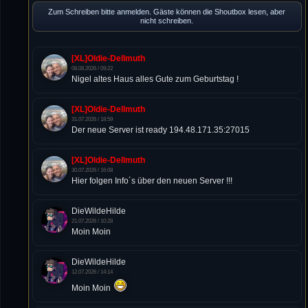
Zum Schreiben bitte anmelden. Gäste können die Shoutbox lesen, aber
nicht schreiben.
[XL]Oldie-Dellmuth
08.08.2026 / 09:22
Nigel altes Haus alles Gute zum Geburtstag !
[XL]Oldie-Dellmuth
31.07.2026 / 18:59
Der neue Server ist ready 194.48.171.35:27015
[XL]Oldie-Dellmuth
30.07.2026 / 16:08
Hier folgen Info´s über den neuen Server !!!
DieWildeHilde
21.07.2026 / 10:28
Moin Moin
DieWildeHilde
12.07.2026 / 14:14
Moin Moin