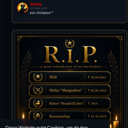
Tommy
10.07.2026 / 22:25
von chickpea^^
Tommy
10.07.2026 / 22:25
Letzte Aktivität:
27. Dez 2023, 22:48
DieWildeHilde
10.07.2026 / 12:48
Happy Birthday Chickpea
DieWildeHilde
10.07.2026 / 10:08
Hallo meine Lieben!
Isimiyaki
10.07.2026 / 00:34
Alles gute chickpea
Mojochilla
02.07.2026 / 15:53
Diese Website nutzt Cookies, um dir den