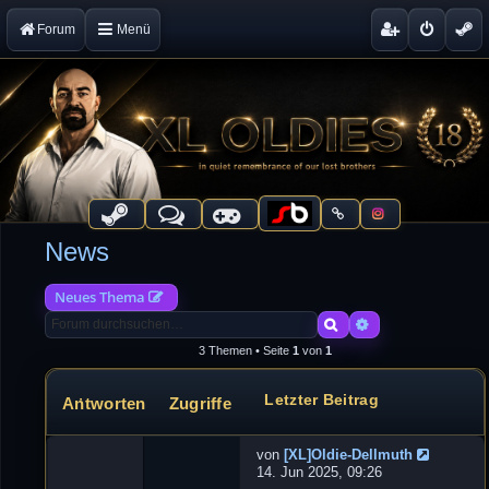
Forum
Menü
News
Neues Thema
Suche
Erweiterte Suche
3 Themen • Seite
1
von
1
Letzter Beitrag
Antworten
Zugriffe
Themen
von
[XL]Oldie-Dellmuth
G
14. Jun 2025, 09:26
a