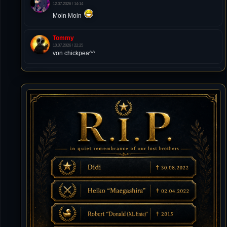
12.07.2026 / 14:14
Moin Moin
Tommy
10.07.2026 / 22:25
von chickpea^^
Tommy
10.07.2026 / 22:25
Letzte Aktivität:
27. Dez 2023, 22:48
DieWildeHilde
10.07.2026 / 12:48
Happy Birthday Chickpea
DieWildeHilde
10.07.2026 / 10:08
Hallo meine Lieben!
Isimiyaki
10.07.2026 / 00:34
Alles gute chickpea