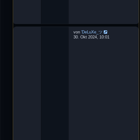
0
:
1
3
von
'DeLuXe_ツ
W
30. Okt 2024, 10:01
u
r
f
m
e
s
s
e
r
L
e
t
z
t
e
r
B
e
i
t
r
a