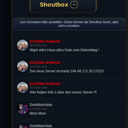
Shoutbox
−
Zum Schreiben bitte anmelden. Gäste können die Shoutbox lesen, aber
nicht schreiben.
[XL]Oldie-Dellmuth
08.08.2026 / 09:22
Nigel altes Haus alles Gute zum Geburtstag !
[XL]Oldie-Dellmuth
31.07.2026 / 18:59
Der neue Server ist ready 194.48.171.35:27015
[XL]Oldie-Dellmuth
30.07.2026 / 16:08
Hier folgen Info´s über den neuen Server !!!
DieWildeHilde
21.07.2026 / 10:28
Moin Moin
DieWildeHilde