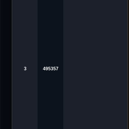
g
v
o
n
'
D
e
L
u
X
e
_
ツ
«
3
0
.
3
495357
O
k
t
2
0
2
4
,
1
0
:
0
1
A
v
n
o