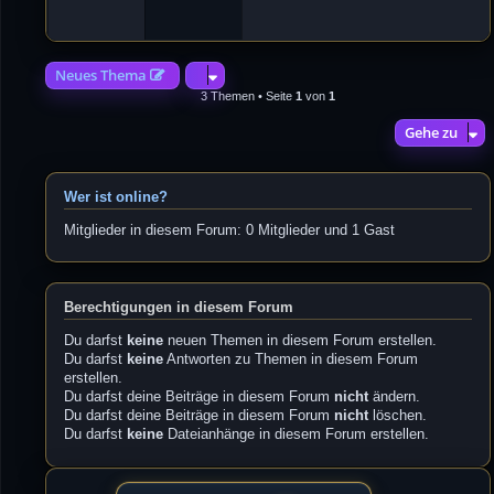
4
2
Neues Thema
3 Themen • Seite
1
von
1
Gehe zu
Wer ist online?
Mitglieder in diesem Forum: 0 Mitglieder und 1 Gast
Berechtigungen in diesem Forum
Du darfst
keine
neuen Themen in diesem Forum erstellen.
Du darfst
keine
Antworten zu Themen in diesem Forum
erstellen.
Du darfst deine Beiträge in diesem Forum
nicht
ändern.
Du darfst deine Beiträge in diesem Forum
nicht
löschen.
Du darfst
keine
Dateianhänge in diesem Forum erstellen.