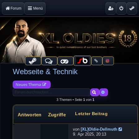
Forum
Menü
Webseite & Technik
Neues Thema
Suche
Erweiterte Suche
3 Themen • Seite
1
von
1
Letzter Beitrag
Antworten
Zugriffe
Themen
von
[XL]Oldie-Dellmuth
N
9. Apr 2025, 20:13
e