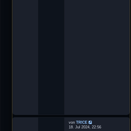
t
n
w
'
o
D
r
e
t
L
e
u
n
X
:
e
3
_
ツ
»
2
9
.
O
k
t
2
0
2
4
,
1
8
:
5
8
von
TR!CE
N
18. Jul 2024, 22:56
e