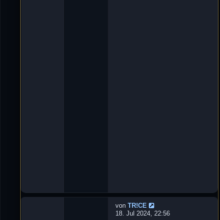
t
n
w
'
o
D
r
e
t
L
e
u
n
X
:
e
3
_
ツ
»
2
9
.
O
k
t
2
0
2
4
,
1
8
:
5
8
von
TR!CE
N
18. Jul 2024, 22:56
e