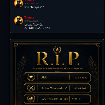
Tommy
10.07.2026 / 22:25
von chickpea^^
Tommy
10.07.2026 / 22:25
Letzte Aktivität:
27. Dez 2023, 22:48
DieWildeHilde
10.07.2026 / 12:48
Happy Birthday Chickpea
DieWildeHilde
10.07.2026 / 10:08
Hallo meine Lieben!
Isimiyaki
10.07.2026 / 00:34
Alles gute chickpea
Mojochilla
02.07.2026 / 15:53