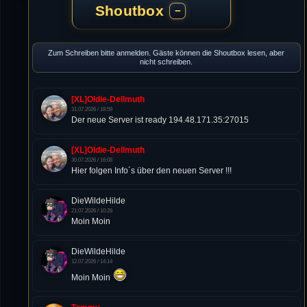
Shoutbox
−
Zum Schreiben bitte anmelden. Gäste können die Shoutbox lesen, aber
nicht schreiben.
[XL]Oldie-Dellmuth
31.07.2026 / 18:59
Der neue Server ist ready 194.48.171.35:27015
[XL]Oldie-Dellmuth
30.07.2026 / 16:08
Hier folgen Info´s über den neuen Server !!!
DieWildeHilde
21.07.2026 / 10:28
Moin Moin
DieWildeHilde
12.07.2026 / 14:14
Moin Moin