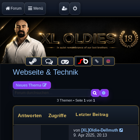
Forum
Menü
Webseite & Technik
Neues Thema
Suche
Erweiterte Suche
3 Themen • Seite
1
von
1
Letzter Beitrag
Antworten
Zugriffe
Themen
von
[XL]Oldie-Dellmuth
N
9. Apr 2025, 20:13
e