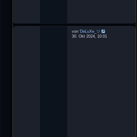
0
:
1
3
von
'DeLuXe_ツ
W
30. Okt 2024, 10:01
u
r
f
m
e
s
s
e
r
L
e
t
z
t
e
r
B
e
i
t
r
a