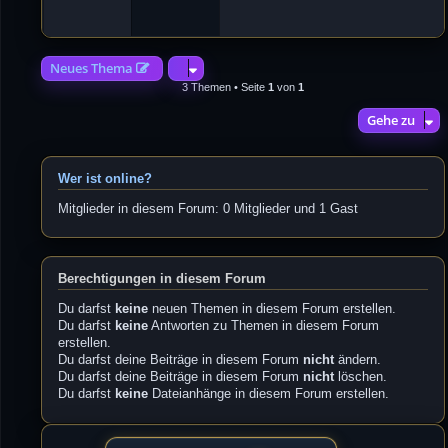
4
2
Neues Thema
3 Themen • Seite
1
von
1
Gehe zu
Wer ist online?
Mitglieder in diesem Forum: 0 Mitglieder und 1 Gast
Berechtigungen in diesem Forum
Du darfst
keine
neuen Themen in diesem Forum erstellen.
Du darfst
keine
Antworten zu Themen in diesem Forum
erstellen.
Du darfst deine Beiträge in diesem Forum
nicht
ändern.
Du darfst deine Beiträge in diesem Forum
nicht
löschen.
Du darfst
keine
Dateianhänge in diesem Forum erstellen.