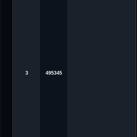
g
v
o
n
'
D
e
L
u
X
e
_
ツ
«
3
0
.
3
495345
O
k
t
2
0
2
4
,
1
0
:
0
1
A
v
n
o