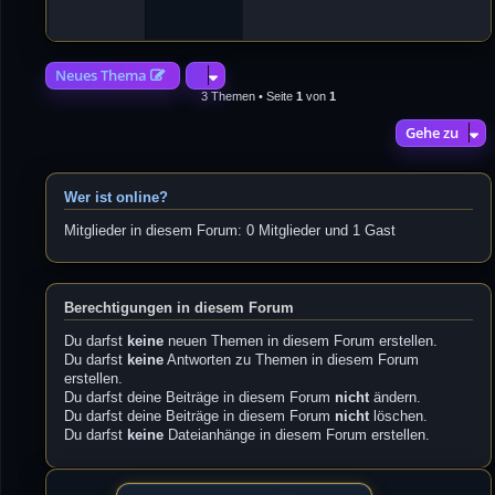
4
2
Neues Thema
3 Themen • Seite
1
von
1
Gehe zu
Wer ist online?
Mitglieder in diesem Forum: 0 Mitglieder und 1 Gast
Berechtigungen in diesem Forum
Du darfst
keine
neuen Themen in diesem Forum erstellen.
Du darfst
keine
Antworten zu Themen in diesem Forum
erstellen.
Du darfst deine Beiträge in diesem Forum
nicht
ändern.
Du darfst deine Beiträge in diesem Forum
nicht
löschen.
Du darfst
keine
Dateianhänge in diesem Forum erstellen.