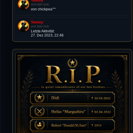
Tommy
10.07.2026 / 22:25
von chickpea^^
Tommy
10.07.2026 / 22:25
Letzte Aktivität:
27. Dez 2023, 22:48
DieWildeHilde
10.07.2026 / 12:48
Happy Birthday Chickpea
DieWildeHilde
10.07.2026 / 10:08
Hallo meine Lieben!
Isimiyaki
10.07.2026 / 00:34
Alles gute chickpea
Mojochilla
02.07.2026 / 15:53