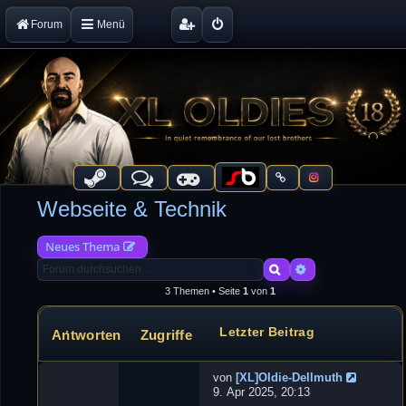
Forum
Menü
Webseite & Technik
Neues Thema
Suche
Erweiterte Suche
3 Themen • Seite
1
von
1
Letzter Beitrag
Antworten
Zugriffe
Themen
von
[XL]Oldie-Dellmuth
N
9. Apr 2025, 20:13
e