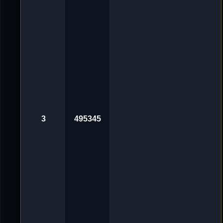
g
v
o
n
'
D
e
L
u
X
e
_
ツ
«
3
0
.
3
495345
O
k
t
2
0
2
4
,
1
0
:
0
1
A
v
n
o