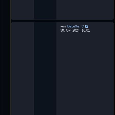
0
:
1
3
von
'DeLuXe_ツ
W
30. Okt 2024, 10:01
u
r
f
m
e
s
s
e
r
L
e
t
z
t
e
r
B
e
i
t
r
a