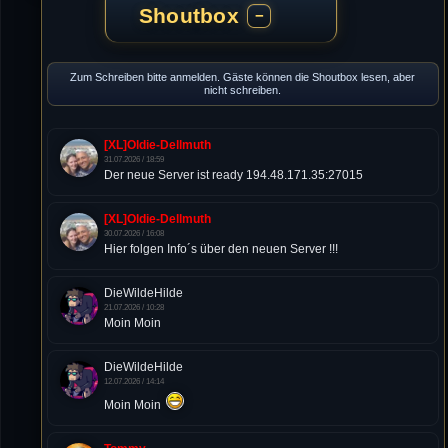
Shoutbox
−
Zum Schreiben bitte anmelden. Gäste können die Shoutbox lesen, aber
nicht schreiben.
[XL]Oldie-Dellmuth
31.07.2026 / 18:59
Der neue Server ist ready 194.48.171.35:27015
[XL]Oldie-Dellmuth
30.07.2026 / 16:08
Hier folgen Info´s über den neuen Server !!!
DieWildeHilde
21.07.2026 / 10:28
Moin Moin
DieWildeHilde
12.07.2026 / 14:14
Moin Moin