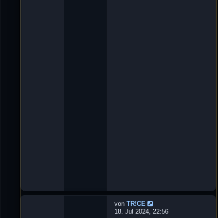
t
n
w
'
o
D
r
e
t
L
e
u
n
X
:
e
3
_
ツ
»
2
9
.
O
k
t
2
0
2
4
,
1
8
:
5
8
von
TR!CE
N
18. Jul 2024, 22:56
e