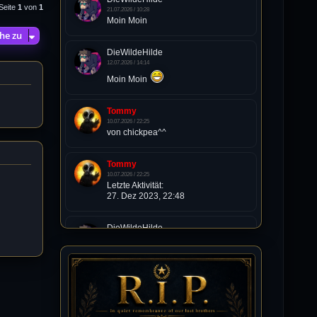
Seite
1
von
1
21.07.2026 / 10:28
Moin Moin
he zu
DieWildeHilde
12.07.2026 / 14:14
Moin Moin
Tommy
10.07.2026 / 22:25
von chickpea^^
Tommy
10.07.2026 / 22:25
Letzte Aktivität:
27. Dez 2023, 22:48
DieWildeHilde
10.07.2026 / 12:48
Happy Birthday Chickpea
DieWildeHilde
10.07.2026 / 10:08
Hallo meine Lieben!