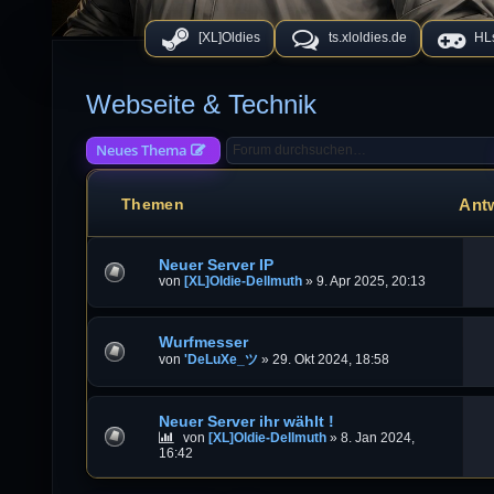
[XL]Oldies
ts.xloldies.de
HLs
Webseite & Technik
Neues Thema
Ant
Themen
Neuer Server IP
von
[XL]Oldie-Dellmuth
»
9. Apr 2025, 20:13
Wurfmesser
von
'DeLuXe_ツ
»
29. Okt 2024, 18:58
Neuer Server ihr wählt !
von
[XL]Oldie-Dellmuth
»
8. Jan 2024,
16:42