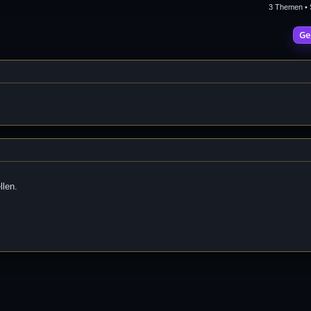
3 Themen • 
Ge
llen.