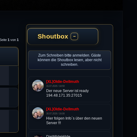
Shoutbox
−
Seite
1
von
1
Zum Schreiben bitte anmelden. Gäste
können die Shoutbox lesen, aber nicht
schreiben.
[XL]Oldie-Dellmuth
31.07.2026 / 18:59
Der neue Server ist ready
194.48.171.35:27015
[XL]Oldie-Dellmuth
30.07.2026 / 16:08
Hier folgen Info´s über den neuen
Server !!!
DieWildeHilde