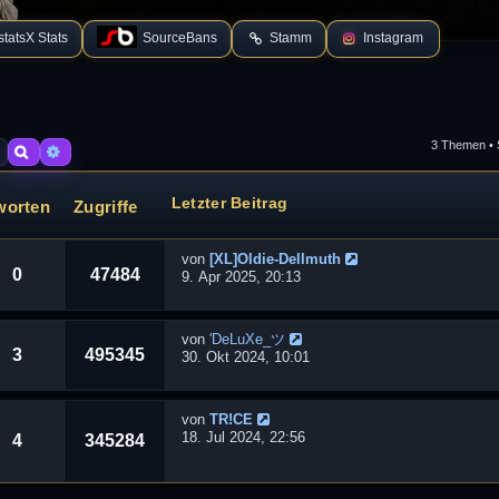
tatsX Stats
SourceBans
Stamm
Instagram
3 Themen • 
Suche
Erweiterte Suche
Letzter Beitrag
worten
Zugriffe
von
[XL]Oldie-Dellmuth
0
47484
9. Apr 2025, 20:13
von
'DeLuXe_ツ
3
495345
30. Okt 2024, 10:01
von
TR!CE
18. Jul 2024, 22:56
4
345284