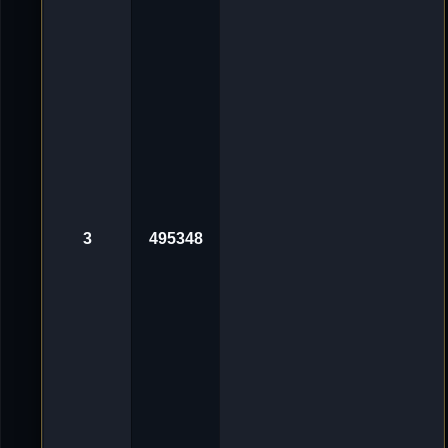
g
v
o
n
'
D
e
L
u
X
e
_
ツ
«
3
0
.
3
495348
O
k
t
2
0
2
4
,
1
0
:
0
1
A
v
n
o