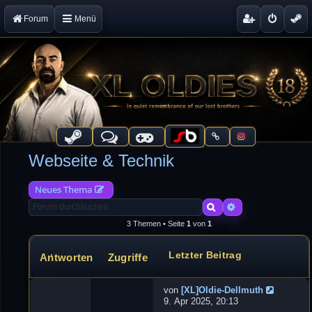
Forum
Menü
Webseite & Technik
Neues Thema
Suche
Erweiterte Suche
3 Themen • Seite
1
von
1
Letzter Beitrag
Antworten
Zugriffe
Themen
von
[XL]Oldie-Dellmuth
N
9. Apr 2025, 20:13
e