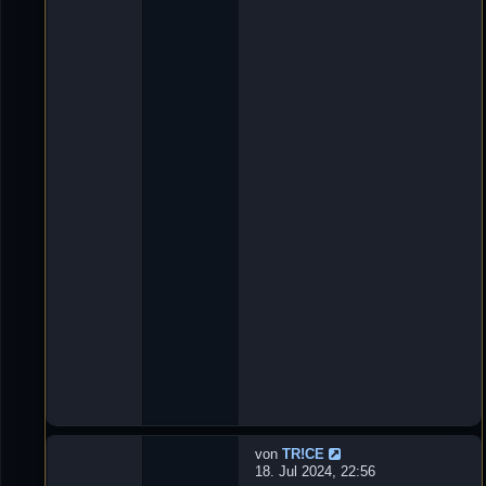
t
n
w
'
o
D
r
e
t
L
e
u
n
X
:
e
3
_
ツ
»
2
9
.
O
k
t
2
0
2
4
,
1
8
:
5
8
von
TR!CE
N
18. Jul 2024, 22:56
e