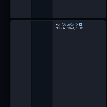
0
:
1
3
von
'DeLuXe_ツ
W
30. Okt 2024, 10:01
u
r
f
m
e
s
s
e
r
L
e
t
z
t
e
r
B
e
i
t
r
a