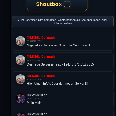
Shoutbox
−
Zum Schreiben bitte anmelden. Gäste können die Shoutbox lesen, aber
nicht schreiben.
[XL]Oldie-Dellmuth
08.08.2026 / 09:22
Nigel altes Haus alles Gute zum Geburtstag !
[XL]Oldie-Dellmuth
31.07.2026 / 18:59
Der neue Server ist ready 194.48.171.35:27015
[XL]Oldie-Dellmuth
30.07.2026 / 16:08
Hier folgen Info´s über den neuen Server !!!
DieWildeHilde
21.07.2026 / 10:28
Moin Moin
DieWildeHilde