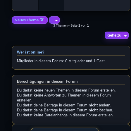
4
2
Neues Thema
3 Themen • Seite
1
von
1
Gehe zu
Wer ist online?
Mitglieder in diesem Forum: 0 Mitglieder und 1 Gast
Berechtigungen in diesem Forum
Du darfst
keine
neuen Themen in diesem Forum erstellen.
Du darfst
keine
Antworten zu Themen in diesem Forum
erstellen.
Du darfst deine Beiträge in diesem Forum
nicht
ändern.
Du darfst deine Beiträge in diesem Forum
nicht
löschen.
Du darfst
keine
Dateianhänge in diesem Forum erstellen.