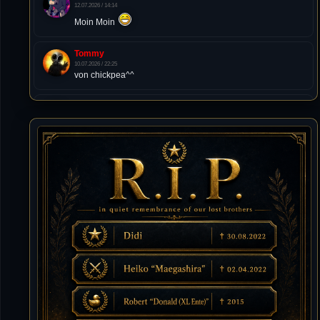
12.07.2026 / 14:14
Moin Moin
Tommy
10.07.2026 / 22:25
von chickpea^^
Tommy
10.07.2026 / 22:25
Letzte Aktivität:
27. Dez 2023, 22:48
DieWildeHilde
10.07.2026 / 12:48
Happy Birthday Chickpea
DieWildeHilde
10.07.2026 / 10:08
Hallo meine Lieben!
Isimiyaki
10.07.2026 / 00:34
Alles gute chickpea