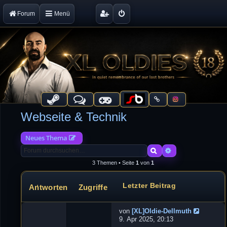
Forum
Menü
Webseite & Technik
Neues Thema
Suche
Erweiterte Suche
3 Themen • Seite
1
von
1
Letzter Beitrag
Antworten
Zugriffe
Themen
von
[XL]Oldie-Dellmuth
N
9. Apr 2025, 20:13
e