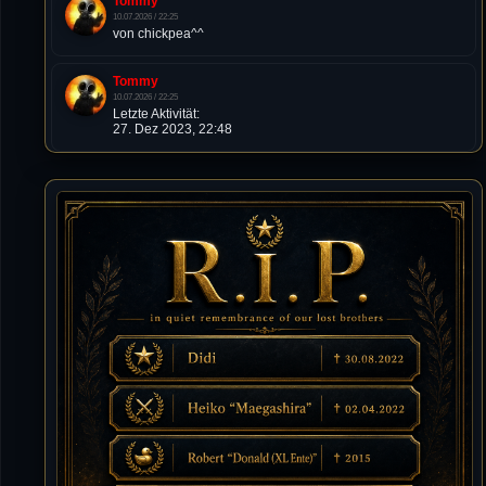
Tommy
10.07.2026 / 22:25
von chickpea^^
Tommy
10.07.2026 / 22:25
Letzte Aktivität:
27. Dez 2023, 22:48
DieWildeHilde
10.07.2026 / 12:48
Happy Birthday Chickpea
DieWildeHilde
10.07.2026 / 10:08
Hallo meine Lieben!
Isimiyaki
10.07.2026 / 00:34
Alles gute chickpea
Mojochilla
02.07.2026 / 15:53