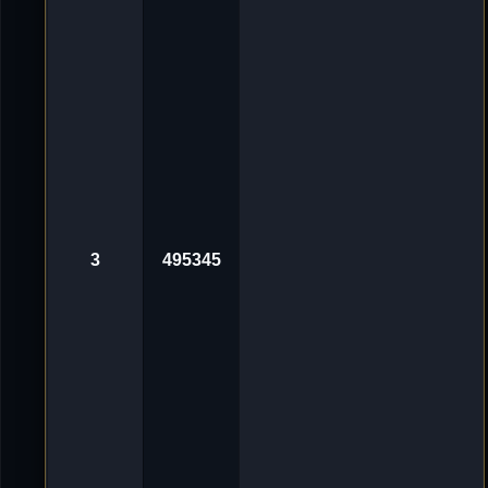
g
v
o
n
'
D
e
L
u
X
e
_
ツ
«
3
0
.
3
495345
O
k
t
2
0
2
4
,
1
0
:
0
1
A
v
n
o