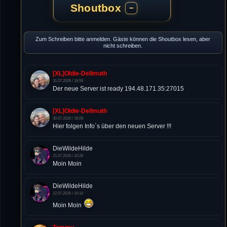
Shoutbox
−
Zum Schreiben bitte anmelden. Gäste können die Shoutbox lesen, aber
nicht schreiben.
[XL]Oldie-Dellmuth
31.07.2026 / 18:59
Der neue Server ist ready 194.48.171.35:27015
[XL]Oldie-Dellmuth
30.07.2026 / 16:08
Hier folgen Info´s über den neuen Server !!!
DieWildeHilde
21.07.2026 / 10:28
Moin Moin
DieWildeHilde
12.07.2026 / 14:14
Moin Moin