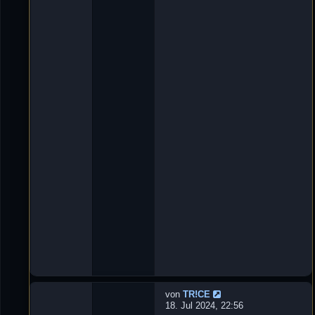
t
n
w
'
o
D
r
e
t
L
e
u
n
X
:
e
3
_
ツ
»
2
9
.
O
k
t
2
0
2
4
,
1
8
:
5
8
von
TR!CE
N
18. Jul 2024, 22:56
e