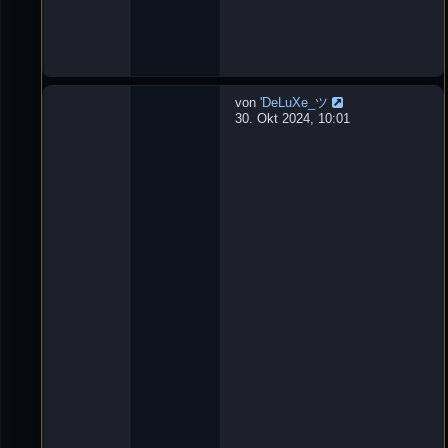
0
:
1
3
von
'DeLuXe_ツ
W
30. Okt 2024, 10:01
u
r
f
m
e
s
s
e
r
L
e
t
z
t
e
r
B
e
i
t
r
a