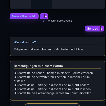
4
2
Neues Thema
3 Themen • Seite
1
von
1
Gehe zu
Wer ist online?
Mitglieder in diesem Forum: 0 Mitglieder und 1 Gast
Berechtigungen in diesem Forum
Du darfst
keine
neuen Themen in diesem Forum erstellen.
Du darfst
keine
Antworten zu Themen in diesem Forum
erstellen.
Du darfst deine Beiträge in diesem Forum
nicht
ändern.
Du darfst deine Beiträge in diesem Forum
nicht
löschen.
Du darfst
keine
Dateianhänge in diesem Forum erstellen.