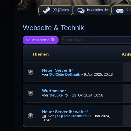
[XL]Oldies
ts.xloldies.de
HLs
Webseite & Technik
Neues Thema
Ant
Themen
Neuer Server IP
von
[XL]Oldie-Dellmuth
»
9. Apr 2025, 20:13
Wurfmesser
von
'DeLuXe_ツ
»
29. Okt 2024, 18:58
Neuer Server ihr wählt !
von
[XL]Oldie-Dellmuth
»
8. Jan 2024,
16:42