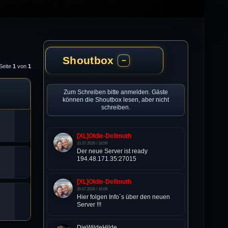
Shoutbox
−
Seite
1
von
1
Zum Schreiben bitte anmelden. Gäste
können die Shoutbox lesen, aber nicht
schreiben.
[XL]Oldie-Dellmuth
31.07.2026 / 18:59
Der neue Server ist ready
194.48.171.35:27015
[XL]Oldie-Dellmuth
30.07.2026 / 16:08
Hier folgen Info´s über den neuen
Server !!!
DieWildeHilde