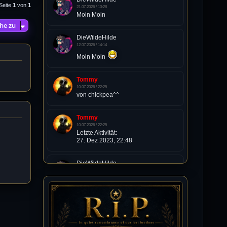
Seite
1
von
1
21.07.2026 / 10:28
Moin Moin
he zu
DieWildeHilde
12.07.2026 / 14:14
Moin Moin
Tommy
10.07.2026 / 22:25
von chickpea^^
Tommy
10.07.2026 / 22:25
Letzte Aktivität:
27. Dez 2023, 22:48
DieWildeHilde
10.07.2026 / 12:48
Happy Birthday Chickpea
DieWildeHilde
10.07.2026 / 10:08
Hallo meine Lieben!