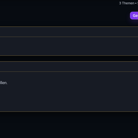
3 Themen • 
Ge
llen.