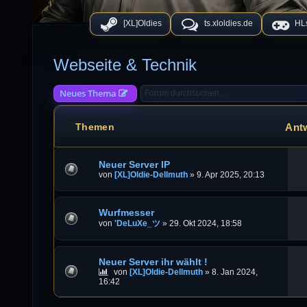
[XL]Oldies
ts.xloldies.de
HLs
Webseite & Technik
Neues Thema
Ant
Themen
Neuer Server IP
von
[XL]Oldie-Dellmuth
»
9. Apr 2025, 20:13
Wurfmesser
von
'DeLuXe_ツ
»
29. Okt 2024, 18:58
Neuer Server ihr wählt !
von
[XL]Oldie-Dellmuth
»
8. Jan 2024,
16:42