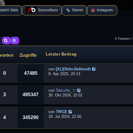
tatsX Stats
SourceBans
Stamm
Instagram
3 Themen • 
Suche
Erweiterte Suche
Letzter Beitrag
worten
Zugriffe
von
[XL]Oldie-Dellmuth
0
47485
9. Apr 2025, 20:13
von
'DeLuXe_ツ
3
495347
30. Okt 2024, 10:01
von
TR!CE
18. Jul 2024, 22:56
4
345290