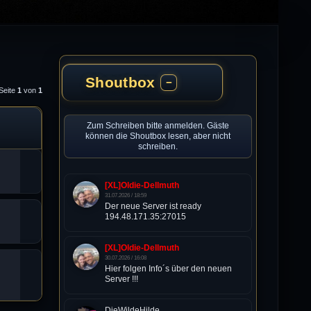
Shoutbox
−
Seite
1
von
1
Zum Schreiben bitte anmelden. Gäste
können die Shoutbox lesen, aber nicht
schreiben.
[XL]Oldie-Dellmuth
31.07.2026 / 18:59
Der neue Server ist ready
194.48.171.35:27015
[XL]Oldie-Dellmuth
30.07.2026 / 16:08
Hier folgen Info´s über den neuen
Server !!!
DieWildeHilde