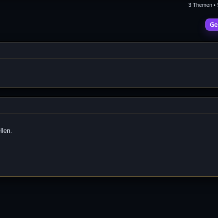
3 Themen • 
Ge
llen.