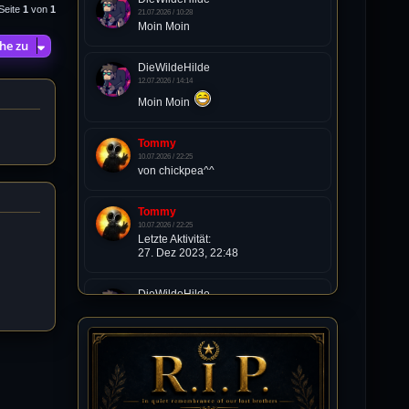
Seite
1
von
1
21.07.2026 / 10:28
Moin Moin
he zu
DieWildeHilde
12.07.2026 / 14:14
Moin Moin
Tommy
10.07.2026 / 22:25
von chickpea^^
Tommy
10.07.2026 / 22:25
Letzte Aktivität:
27. Dez 2023, 22:48
DieWildeHilde
10.07.2026 / 12:48
Happy Birthday Chickpea
DieWildeHilde
10.07.2026 / 10:08
Hallo meine Lieben!