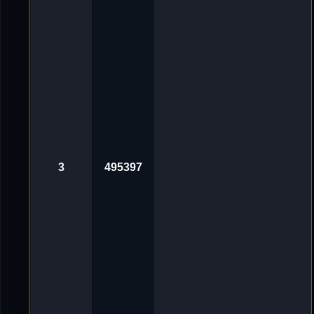
g
v
o
n
'
D
e
L
u
X
e
_
ツ
«
3
0
.
3
495397
O
k
t
2
0
2
4
,
1
0
:
0
1
A
v
n
o