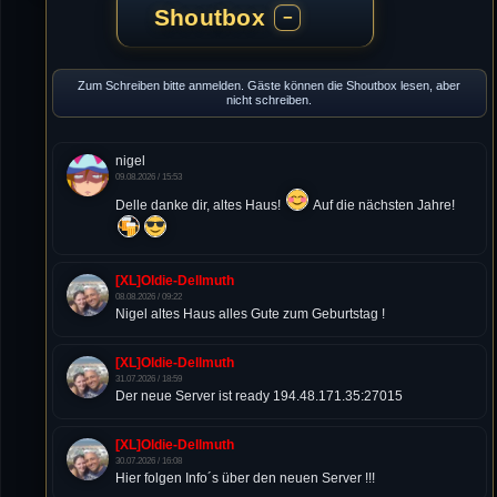
Shoutbox
−
Zum Schreiben bitte anmelden. Gäste können die Shoutbox lesen, aber
nicht schreiben.
nigel
09.08.2026 / 15:53
Delle danke dir, altes Haus!
Auf die nächsten Jahre!
[XL]Oldie-Dellmuth
08.08.2026 / 09:22
Nigel altes Haus alles Gute zum Geburtstag !
[XL]Oldie-Dellmuth
31.07.2026 / 18:59
Der neue Server ist ready 194.48.171.35:27015
[XL]Oldie-Dellmuth
30.07.2026 / 16:08
Hier folgen Info´s über den neuen Server !!!