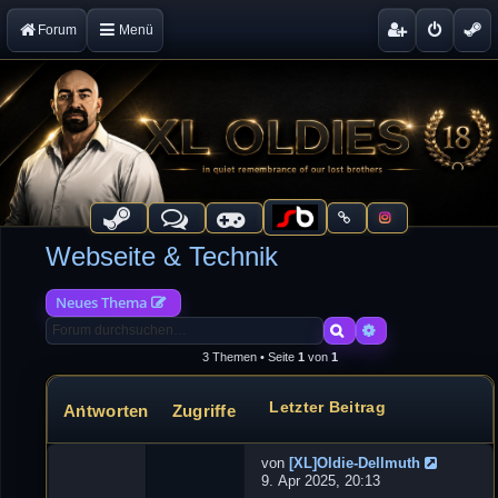
Forum
Menü
Webseite & Technik
Neues Thema
Suche
Erweiterte Suche
3 Themen • Seite
1
von
1
Letzter Beitrag
Antworten
Zugriffe
Themen
von
[XL]Oldie-Dellmuth
N
9. Apr 2025, 20:13
e