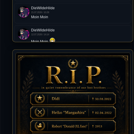
DieWildeHilde
21.07.2026 / 10:28
Moin Moin
DieWildeHilde
12.07.2026 / 14:14
Moin Moin
Tommy
10.07.2026 / 22:25
von chickpea^^
Tommy
10.07.2026 / 22:25
Letzte Aktivität:
27. Dez 2023, 22:48
DieWildeHilde
10.07.2026 / 12:48
Happy Birthday Chickpea
DieWildeHilde
10.07.2026 / 10:08