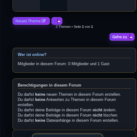
4
2
Neues Thema
3 Themen • Seite
1
von
1
Gehe zu
Wer ist online?
Mitglieder in diesem Forum: 0 Mitglieder und 1 Gast
Berechtigungen in diesem Forum
Du darfst
keine
neuen Themen in diesem Forum erstellen.
Du darfst
keine
Antworten zu Themen in diesem Forum
erstellen.
Du darfst deine Beiträge in diesem Forum
nicht
ändern.
Du darfst deine Beiträge in diesem Forum
nicht
löschen.
Du darfst
keine
Dateianhänge in diesem Forum erstellen.