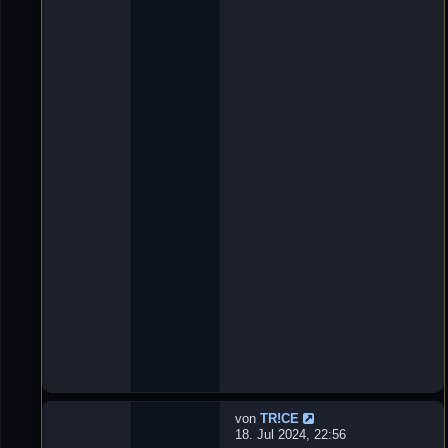
t
n
w
'
o
D
r
e
t
L
e
u
n
X
:
e
3
_
ツ
»
2
9
.
O
k
t
2
0
2
4
,
1
8
:
5
8
von
TR!CE
N
18. Jul 2024, 22:56
e