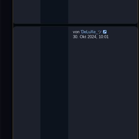
0
:
1
3
von
'DeLuXe_ツ
W
30. Okt 2024, 10:01
u
r
f
m
e
s
s
e
r
L
e
t
z
t
e
r
B
e
i
t
r
a