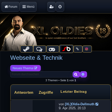
Forum
Menü
Webseite & Technik
Neues Thema
Suche
Erweiterte Suche
3 Themen • Seite
1
von
1
Letzter Beitrag
Antworten
Zugriffe
Themen
von
[XL]Oldie-Dellmuth
N
9. Apr 2025, 20:13
e