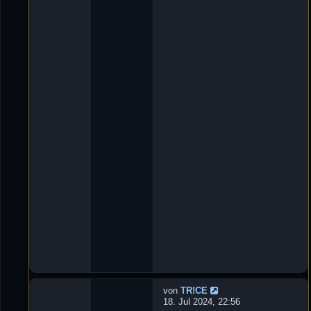
t
n
w
'
o
D
r
e
t
L
e
u
n
X
:
e
3
_
ツ
»
2
9
.
O
k
t
2
0
2
4
,
1
8
:
5
8
von
TR!CE
N
18. Jul 2024, 22:56
e