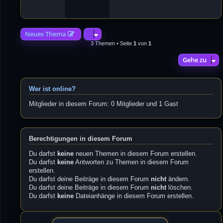
4
2
Neues Thema
3 Themen • Seite
1
von
1
Gehe zu
Wer ist online?
Mitglieder in diesem Forum: 0 Mitglieder und 1 Gast
Berechtigungen in diesem Forum
Du darfst
keine
neuen Themen in diesem Forum erstellen.
Du darfst
keine
Antworten zu Themen in diesem Forum
erstellen.
Du darfst deine Beiträge in diesem Forum
nicht
ändern.
Du darfst deine Beiträge in diesem Forum
nicht
löschen.
Du darfst
keine
Dateianhänge in diesem Forum erstellen.