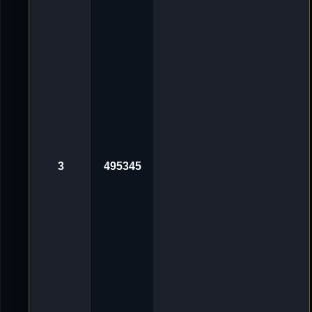
g
v
o
n
'
D
e
L
u
X
e
_
ツ
«
3
0
.
3
495345
O
k
t
2
0
2
4
,
1
0
:
0
1
A
v
n
o