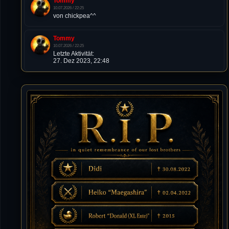
Tommy
10.07.2026 / 22:25
von chickpea^^
Tommy
10.07.2026 / 22:25
Letzte Aktivität:
27. Dez 2023, 22:48
DieWildeHilde
10.07.2026 / 12:48
Happy Birthday Chickpea
DieWildeHilde
10.07.2026 / 10:08
Hallo meine Lieben!
Isimiyaki
10.07.2026 / 00:34
Alles gute chickpea
Mojochilla
02.07.2026 / 15:53