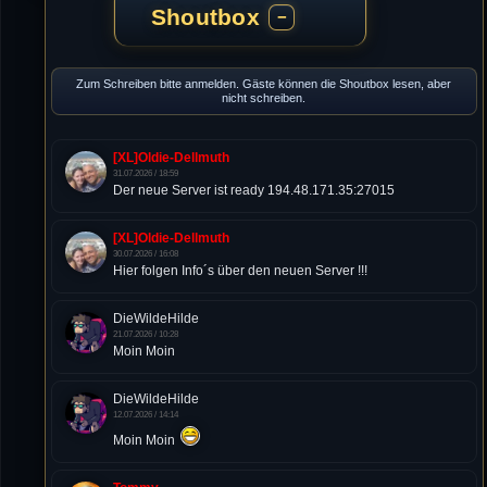
Shoutbox
−
Zum Schreiben bitte anmelden. Gäste können die Shoutbox lesen, aber
nicht schreiben.
[XL]Oldie-Dellmuth
31.07.2026 / 18:59
Der neue Server ist ready 194.48.171.35:27015
[XL]Oldie-Dellmuth
30.07.2026 / 16:08
Hier folgen Info´s über den neuen Server !!!
DieWildeHilde
21.07.2026 / 10:28
Moin Moin
DieWildeHilde
12.07.2026 / 14:14
Moin Moin