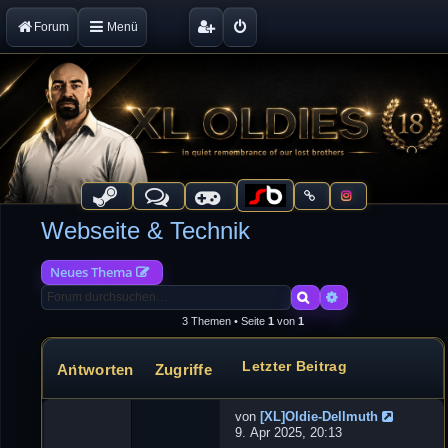
Forum
Menü
Webseite & Technik
Neues Thema
Suche
Erweiterte Suche
3 Themen • Seite
1
von
1
Letzter Beitrag
Antworten
Zugriffe
Themen
von
[XL]Oldie-Dellmuth
N
9. Apr 2025, 20:13
e