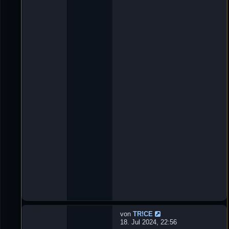
t
n
w
'
o
D
r
e
t
L
e
u
n
X
:
e
3
_
ツ
»
2
9
.
O
k
t
2
0
2
4
,
1
8
:
5
8
von
TR!CE
N
18. Jul 2024, 22:56
e