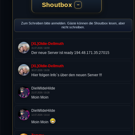
Shoutbox
−
Zum Schreiben bitte anmelden. Gäste können die Shoutbox lesen, aber
nicht schreiben.
[XL]Oldie-Dellmuth
31.07.2026 / 18:59
Der neue Server ist ready 194.48.171.35:27015
[XL]Oldie-Dellmuth
30.07.2026 / 16:08
Hier folgen Info´s über den neuen Server !!!
DieWildeHilde
21.07.2026 / 10:28
Moin Moin
DieWildeHilde
12.07.2026 / 14:14
Moin Moin