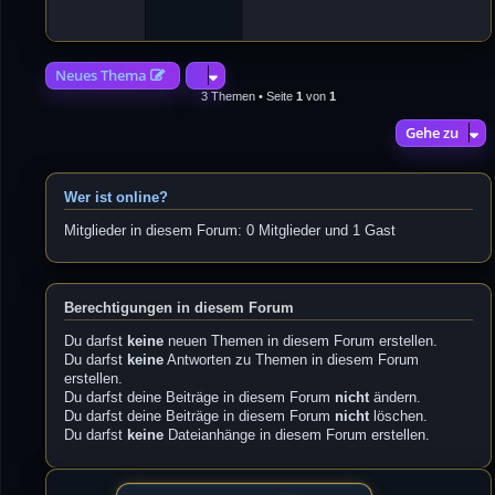
4
2
Neues Thema
3 Themen • Seite
1
von
1
Gehe zu
Wer ist online?
Mitglieder in diesem Forum: 0 Mitglieder und 1 Gast
Berechtigungen in diesem Forum
Du darfst
keine
neuen Themen in diesem Forum erstellen.
Du darfst
keine
Antworten zu Themen in diesem Forum
erstellen.
Du darfst deine Beiträge in diesem Forum
nicht
ändern.
Du darfst deine Beiträge in diesem Forum
nicht
löschen.
Du darfst
keine
Dateianhänge in diesem Forum erstellen.