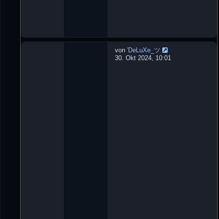
0
:
1
3
von
'DeLuXe_ツ
W
30. Okt 2024, 10:01
u
r
f
m
e
s
s
e
r
L
e
t
z
t
e
r
B
e
i
t
r
a