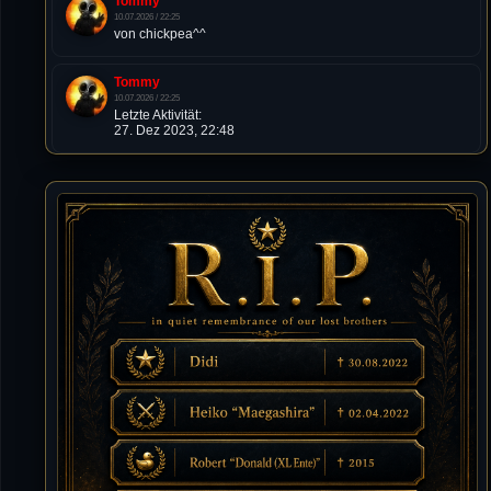
Tommy
10.07.2026 / 22:25
von chickpea^^
Tommy
10.07.2026 / 22:25
Letzte Aktivität:
27. Dez 2023, 22:48
DieWildeHilde
10.07.2026 / 12:48
Happy Birthday Chickpea
DieWildeHilde
10.07.2026 / 10:08
Hallo meine Lieben!
Isimiyaki
10.07.2026 / 00:34
Alles gute chickpea
Mojochilla
02.07.2026 / 15:53