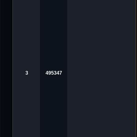
g
v
o
n
'
D
e
L
u
X
e
_
ツ
«
3
0
.
3
495347
O
k
t
2
0
2
4
,
1
0
:
0
1
A
v
n
o