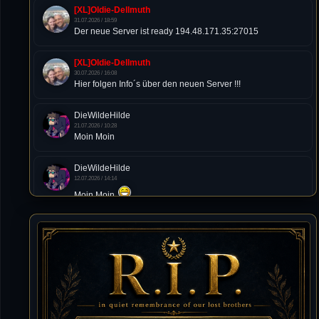
[XL]Oldie-Dellmuth
31.07.2026 / 18:59
Der neue Server ist ready 194.48.171.35:27015
[XL]Oldie-Dellmuth
30.07.2026 / 16:08
Hier folgen Info´s über den neuen Server !!!
DieWildeHilde
21.07.2026 / 10:28
Moin Moin
DieWildeHilde
12.07.2026 / 14:14
Moin Moin
Tommy
10.07.2026 / 22:25
von chickpea^^
Tommy
10.07.2026 / 22:25
Letzte Aktivität:
27. Dez 2023, 22:48