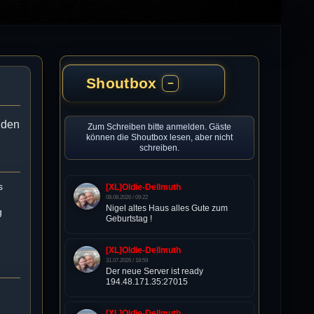
Shoutbox
−
enden
Zum Schreiben bitte anmelden. Gäste
können die Shoutbox lesen, aber nicht
schreiben.
s
[XL]Oldie-Dellmuth
08.08.2026 / 09:22
Nigel altes Haus alles Gute zum
g
Geburtstag !
[XL]Oldie-Dellmuth
31.07.2026 / 18:59
Der neue Server ist ready
194.48.171.35:27015
[XL]Oldie-Dellmuth