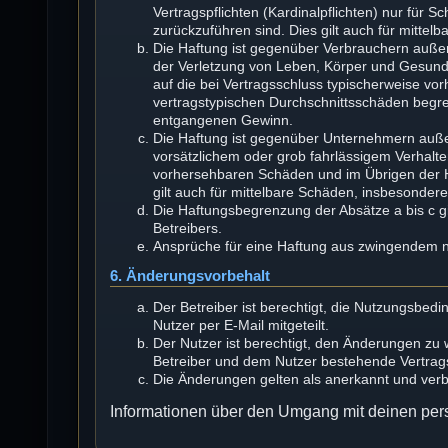
Vertragspflichten (Kardinalpflichten) nur für S
zurückzuführen sind. Dies gilt auch für mitt
Die Haftung ist gegenüber Verbrauchern außer
der Verletzung von Leben, Körper und Gesundhe
auf die bei Vertragsschluss typischerweise v
vertragstypischen Durchschnittsschäden begren
entgangenen Gewinn.
Die Haftung ist gegenüber Unternehmern auße
vorsätzlichem oder grob fahrlässigem Verhalte
vorhersehbaren Schäden und im Übrigen der H
gilt auch für mittelbare Schäden, insbesonde
Die Haftungsbegrenzung der Absätze a bis c gi
Betreibers.
Ansprüche für eine Haftung aus zwingendem n
6. Änderungsvorbehalt
Der Betreiber ist berechtigt, die Nutzungsbe
Nutzer per E-Mail mitgeteilt.
Der Nutzer ist berechtigt, den Änderungen zu
Betreiber und dem Nutzer bestehende Vertragsv
Die Änderungen gelten als anerkannt und ver
Informationen über den Umgang mit deinen pers