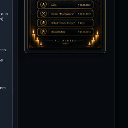
Happy Birthday Chickpea
DieWildeHilde
n aus
10.07.2026 / 10:08
n)
Hallo meine Lieben!
Isimiyaki
10.07.2026 / 00:34
Alles gute chickpea
Dies
es
Mojochilla
02.07.2026 / 15:53
Was geht aaaaaaaaaaaab
 dem
[XL]Oldie-Dellmuth
01.07.2026 / 14:09
Wartungsarbeiten zwischen 12 - 13
Uhr am Freitag !!!
]λτ™[-Μεмрђїی-]
14.06.2026 / 14:11
sieht richtig gut aus