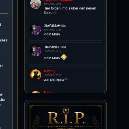
30.07.2026 / 16:08
Hier folgen Info´s über den neuen
Server !!!
d
DieWildeHilde
21.07.2026 / 10:28
Moin Moin
eses
DieWildeHilde
t
12.07.2026 / 14:14
Moin Moin
er
Tommy
10.07.2026 / 22:25
von chickpea^^
Tommy
en
10.07.2026 / 22:25
die
Letzte Aktivität:
te
27. Dez 2023, 22:48
DieWildeHilde
10.07.2026 / 12:48
r