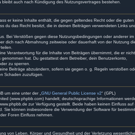
a bleibt auch nach Kündigung des Nutzungsvertrages bestehen.
dass er keine Inhalte enthält, die gegen geltendes Recht oder die guten
ass du das Recht besitzt, die in deinen Beiträgen verwendeten Links un
aus. Bei Verstößen gegen diese Nutzungsbedingungen oder anderer im
iber dich nach Abmahnung zeitweise oder dauerhaft von der Nutzung di
teilen.
ne Verantwortung für die Inhalte von Beiträgen übernimmt, die er nich
tnis genommen hat. Du gestattest dem Betreiber, dein Benutzerkonto,
oder zu sperren.
deine Beiträge abzuändern, sofern sie gegen o. g. Regeln verstoßen od
ten Schaden zuzufügen.
B um eine unter der „
GNU General Public License v2
“ (GPL)
imited (www.phpbb.com) handelt; deutschsprachige Informationen werd
ww.phpbb.de zur Verfügung gestellt. Beide haben keinen Einfluss auf 
rd. Sie können insbesondere die Verwendung der Software für bestimm
mder Foren Einfluss nehmen.
zung von Leben, Körper und Gesundheit und der Verletzung wesentliche