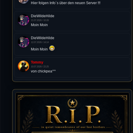
Hier folgen Info´s über den neuen Server !!!
DieWildeHilde
21.07.2026 / 10:28
Moin Moin
DieWildeHilde
12.07.2026 / 14:14
Moin Moin
Tommy
10.07.2026 / 22:25
von chickpea^^
Tommy
10.07.2026 / 22:25
Letzte Aktivität:
27. Dez 2023, 22:48
DieWildeHilde
10.07.2026 / 12:48
Happy Birthday Chickpea