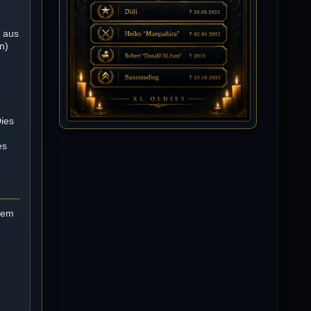
Happy Birthday Chickpea
DieWildeHilde
n aus
10.07.2026 / 10:08
n)
Hallo meine Lieben!
Isimiyaki
10.07.2026 / 00:34
Alles gute chickpea
Dies
es
Mojochilla
02.07.2026 / 15:53
Was geht aaaaaaaaaaaab
 dem
[XL]Oldie-Dellmuth
01.07.2026 / 14:09
Wartungsarbeiten zwischen 12 - 13
Uhr am Freitag !!!
]λτ™[-Μεмрђїی-]
14.06.2026 / 14:11
sieht richtig gut aus