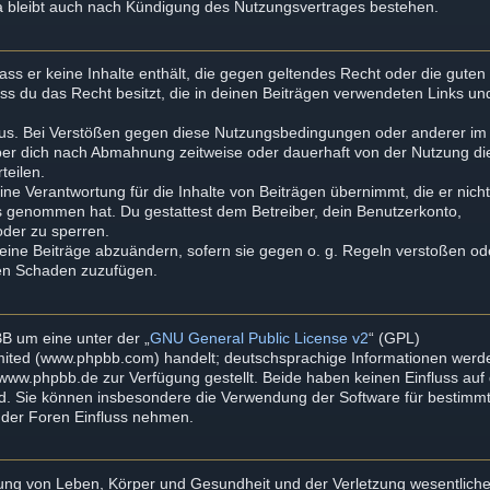
a bleibt auch nach Kündigung des Nutzungsvertrages bestehen.
dass er keine Inhalte enthält, die gegen geltendes Recht oder die guten
ass du das Recht besitzt, die in deinen Beiträgen verwendeten Links un
aus. Bei Verstößen gegen diese Nutzungsbedingungen oder anderer im
iber dich nach Abmahnung zeitweise oder dauerhaft von der Nutzung di
teilen.
ne Verantwortung für die Inhalte von Beiträgen übernimmt, die er nich
tnis genommen hat. Du gestattest dem Betreiber, dein Benutzerkonto,
oder zu sperren.
deine Beiträge abzuändern, sofern sie gegen o. g. Regeln verstoßen od
ten Schaden zuzufügen.
B um eine unter der „
GNU General Public License v2
“ (GPL)
imited (www.phpbb.com) handelt; deutschsprachige Informationen werd
ww.phpbb.de zur Verfügung gestellt. Beide haben keinen Einfluss auf 
rd. Sie können insbesondere die Verwendung der Software für bestimm
mder Foren Einfluss nehmen.
zung von Leben, Körper und Gesundheit und der Verletzung wesentliche