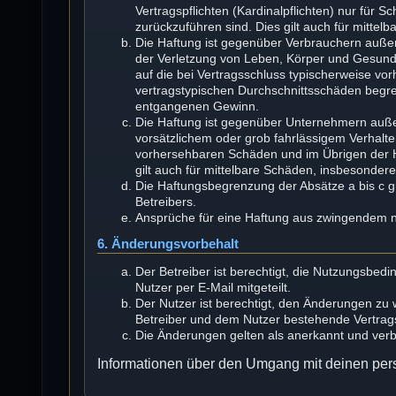
Vertragspflichten (Kardinalpflichten) nur für S
zurückzuführen sind. Dies gilt auch für mitt
Die Haftung ist gegenüber Verbrauchern außer
der Verletzung von Leben, Körper und Gesundhe
auf die bei Vertragsschluss typischerweise v
vertragstypischen Durchschnittsschäden begren
entgangenen Gewinn.
Die Haftung ist gegenüber Unternehmern auße
vorsätzlichem oder grob fahrlässigem Verhalte
vorhersehbaren Schäden und im Übrigen der H
gilt auch für mittelbare Schäden, insbesonde
Die Haftungsbegrenzung der Absätze a bis c gi
Betreibers.
Ansprüche für eine Haftung aus zwingendem n
6. Änderungsvorbehalt
Der Betreiber ist berechtigt, die Nutzungsbe
Nutzer per E-Mail mitgeteilt.
Der Nutzer ist berechtigt, den Änderungen zu
Betreiber und dem Nutzer bestehende Vertragsv
Die Änderungen gelten als anerkannt und ver
Informationen über den Umgang mit deinen pers