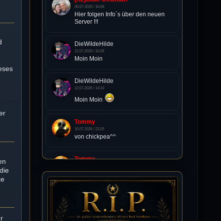
30.07.2026 / 16:08
Hier folgen Info´s über den neuen
Server !!!
d
DieWildeHilde
21.07.2026 / 10:28
Moin Moin
eses
DieWildeHilde
t
12.07.2026 / 14:14
Moin Moin
er
Tommy
10.07.2026 / 22:25
von chickpea^^
Tommy
en
10.07.2026 / 22:25
die
Letzte Aktivität:
te
27. Dez 2023, 22:48
DieWildeHilde
10.07.2026 / 12:48
r