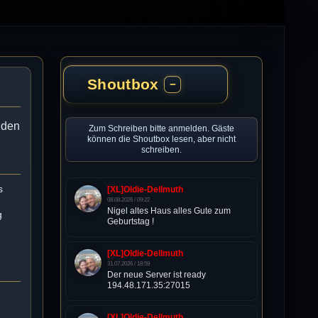
Shoutbox
−
enden
Zum Schreiben bitte anmelden. Gäste
können die Shoutbox lesen, aber nicht
schreiben.
s
[XL]Oldie-Dellmuth
08.08.2026 / 09:22
Nigel altes Haus alles Gute zum
g
Geburtstag !
[XL]Oldie-Dellmuth
31.07.2026 / 18:59
Der neue Server ist ready
194.48.171.35:27015
[XL]Oldie-Dellmuth