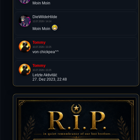
Moin Moin
DieWildeHilde
12.07.2026 / 14:14
Moin Moin
Tommy
10.07.2026 / 22:25
von chickpea^^
Tommy
10.07.2026 / 22:25
Letzte Aktivität:
27. Dez 2023, 22:48
DieWildeHilde
10.07.2026 / 12:48
Happy Birthday Chickpea
DieWildeHilde
10.07.2026 / 10:08
Hallo meine Lieben!