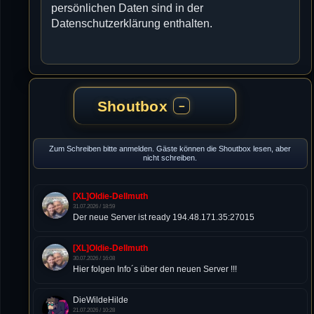
persönlichen Daten sind in der
Datenschutzerklärung enthalten.
Shoutbox
−
Zum Schreiben bitte anmelden. Gäste können die Shoutbox lesen, aber
nicht schreiben.
[XL]Oldie-Dellmuth
31.07.2026 / 18:59
Der neue Server ist ready 194.48.171.35:27015
[XL]Oldie-Dellmuth
30.07.2026 / 16:08
Hier folgen Info´s über den neuen Server !!!
DieWildeHilde
21.07.2026 / 10:28