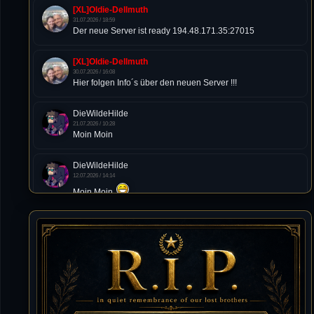
[XL]Oldie-Dellmuth
31.07.2026 / 18:59
Der neue Server ist ready 194.48.171.35:27015
[XL]Oldie-Dellmuth
30.07.2026 / 16:08
Hier folgen Info´s über den neuen Server !!!
DieWildeHilde
21.07.2026 / 10:28
Moin Moin
DieWildeHilde
12.07.2026 / 14:14
Moin Moin
Tommy
10.07.2026 / 22:25
von chickpea^^
Tommy
10.07.2026 / 22:25
Letzte Aktivität:
27. Dez 2023, 22:48