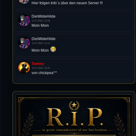
Hier folgen Info´s über den neuen Server !!!
DieWildeHilde
21.07.2026 / 10:28
Moin Moin
DieWildeHilde
12.07.2026 / 14:14
Moin Moin
Tommy
10.07.2026 / 22:25
von chickpea^^
Tommy
10.07.2026 / 22:25
Letzte Aktivität:
27. Dez 2023, 22:48
DieWildeHilde
10.07.2026 / 12:48
Happy Birthday Chickpea