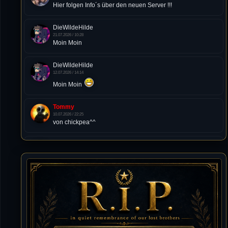
Hier folgen Info´s über den neuen Server !!!
DieWildeHilde
21.07.2026 / 10:28
Moin Moin
DieWildeHilde
12.07.2026 / 14:14
Moin Moin
Tommy
10.07.2026 / 22:25
von chickpea^^
Tommy
10.07.2026 / 22:25
Letzte Aktivität:
27. Dez 2023, 22:48
DieWildeHilde
10.07.2026 / 12:48
Happy Birthday Chickpea