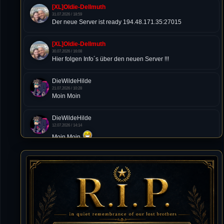
[XL]Oldie-Dellmuth
31.07.2026 / 18:59
Der neue Server ist ready 194.48.171.35:27015
[XL]Oldie-Dellmuth
30.07.2026 / 16:08
Hier folgen Info´s über den neuen Server !!!
DieWildeHilde
21.07.2026 / 10:28
Moin Moin
DieWildeHilde
12.07.2026 / 14:14
Moin Moin
Tommy
10.07.2026 / 22:25
von chickpea^^
Tommy
10.07.2026 / 22:25
Letzte Aktivität:
27. Dez 2023, 22:48